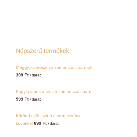
Népszerű termékek
Meggy, cseresznye zománcos charmok
399
Ft
/ darab
Kagyló lapos áttetsző zománccal charm
599
Ft
/ darab
Bőrönd ezüstszínű charm cirkónia
kövekkel
699
Ft
/ darab