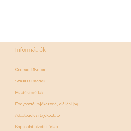
Információk
Csomagkövetés
Szállítási módok
Fizetési módok
Fogyasztói tájékoztató, elállási jog
Adatkezelési tájékoztató
Kapcsolatfelvételi űrlap