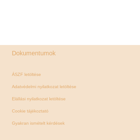
Dokumentumok
ÁSZF letöltése
Adatvédelmi nyilatkozat letöltése
Elállási nyilatkozat letöltése
Cookie tájékoztató
Gyakran ismételt kérdések