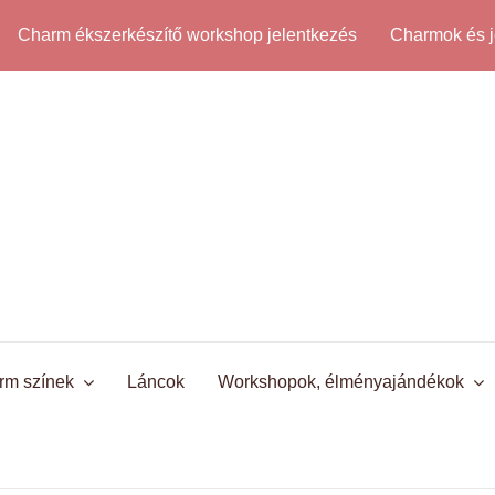
Charm ékszerkészítő workshop jelentkezés
Charmok és j
rm színek
Láncok
Workshopok, élményajándékok