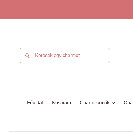
Kihagyás
Keresés...
Főoldal
Kosaram
Charm formák
Cha