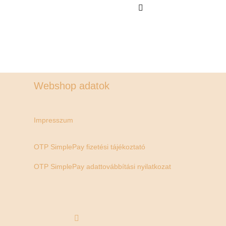
Webshop adatok
Impresszum
OTP SimplePay fizetési tájékoztató
OTP SimplePay adattovábbítási nyilatkozat