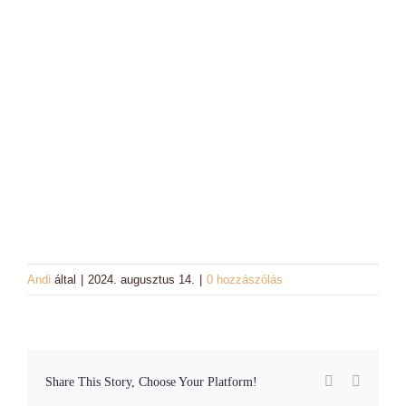
Charm színek
Láncok
Workshopok, élményajándékok
Charmshop Ajándékutalvány
Charmos Blog
Andi
által
|
2024. augusztus 14.
|
0 hozzászólás
Facebook
Email:
Share This Story, Choose Your Platform!