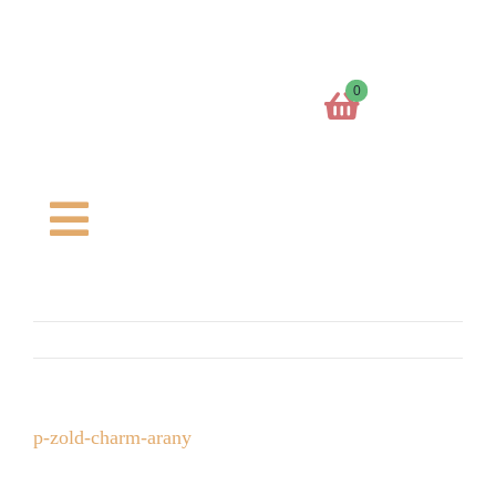
Kihagyás
0
Toggle
Navigation
Főoldal
Kosaram
p-zold-charm-arany
Charm formák