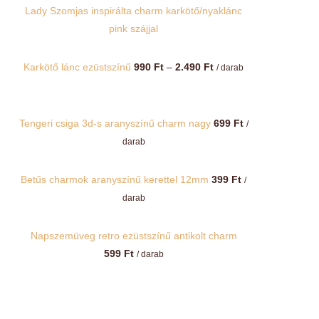
Lady Szomjas inspirálta charm karkötő/nyaklánc
pink szájjal
Ártartomány:
Karkötő lánc ezüstszínű
990
Ft
–
2.490
Ft
/ darab
990 Ft
-
2.490 Ft
Tengeri csiga 3d-s aranyszínű charm nagy
699
Ft
/
darab
Betűs charmok aranyszínű kerettel 12mm
399
Ft
/
darab
Napszemüveg retro ezüstszínű antikolt charm
599
Ft
/ darab