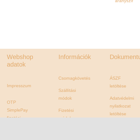
2.490 Ft
Webshop
Információk
Dokument
adatok
Csomagkövetés
ÁSZF
Impresszum
letöltése
Szállítási
módok
Adatvédelmi
OTP
nyilatkozat
SimplePay
Fizetési
letöltése
fizetési
módok
tájékoztató
Elállási
Fogyasztói
nyilatkozat
OTP
tájékoztató,