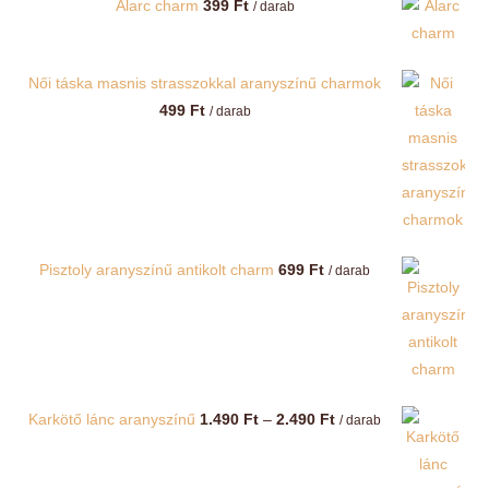
Álarc charm
399
Ft
/ darab
Női táska masnis strasszokkal aranyszínű charmok
499
Ft
/ darab
Pisztoly aranyszínű antikolt charm
699
Ft
/ darab
Ártartomány:
Karkötő lánc aranyszínű
1.490
Ft
–
2.490
Ft
/ darab
1.490 Ft
-