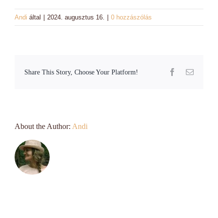
Láncok
Andi
által
|
2024. augusztus 16.
|
0 hozzászólás
Workshopok, élményajándékok
Charmshop Ajándékutalvány
Facebook
Email:
Share This Story, Choose Your Platform!
Charmos Blog
About the Author:
Andi