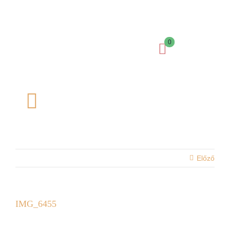
Kihagyás
0
Toggle
Navigation
Főoldal
Előző
Kosaram
Charm formák
IMG_6455