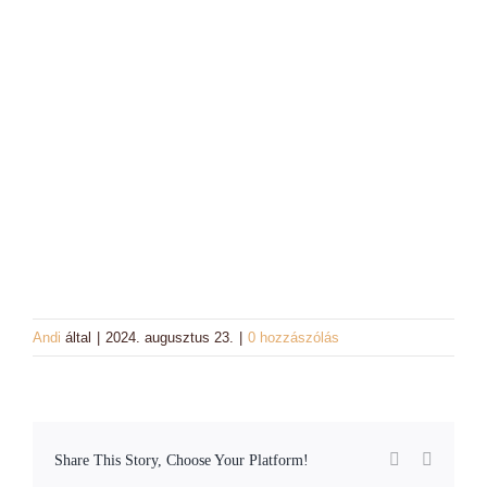
Charm színek
Láncok
Workshopok, élményajándékok
Charmshop Ajándékutalvány
Charmos Blog
Andi
által
|
2024. augusztus 23.
|
0 hozzászólás
Facebook
Email:
Share This Story, Choose Your Platform!