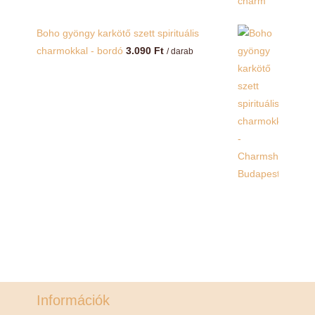
Boho gyöngy karkötő szett spirituális
charmokkal - bordó
3.090
Ft
/ darab
Információk