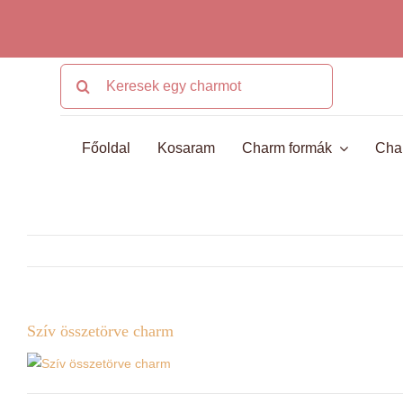
Kihagyás
Keresés...
Főoldal
Kosaram
Charm formák
Cha
Szív összetörve charm