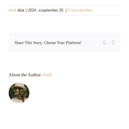
Láncok
Andi
által
|
2024. szeptember 20.
|
0 hozzászólás
Workshopok, élményajándékok
Charmshop Ajándékutalvány
Facebook
Email:
Share This Story, Choose Your Platform!
Charmos Blog
About the Author:
Andi