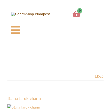
Kihagyás
0
Toggle
Navigation
Főoldal
Kosaram
Előző
Charm formák
Charm színek
Bálna farok charm