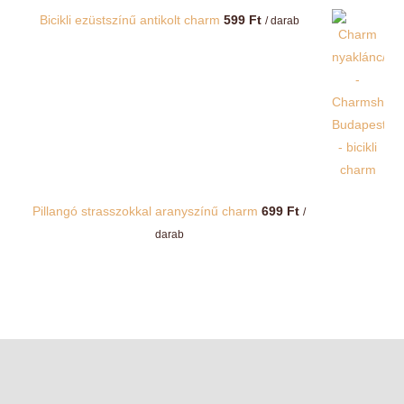
Bicikli ezüstszínű antikolt charm
599
Ft
/ darab
Pillangó strasszokkal aranyszínű charm
699
Ft
/
darab
Webshop
Információk
Dokument