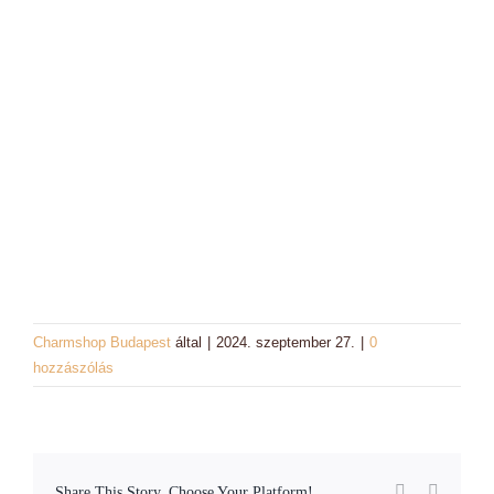
Charm színek
Láncok
Workshopok, élményajándékok
Charmshop Ajándékutalvány
Charmos Blog
Charmshop Budapest
által
|
2024. szeptember 27.
|
0
hozzászólás
Facebook
Email:
Share This Story, Choose Your Platform!