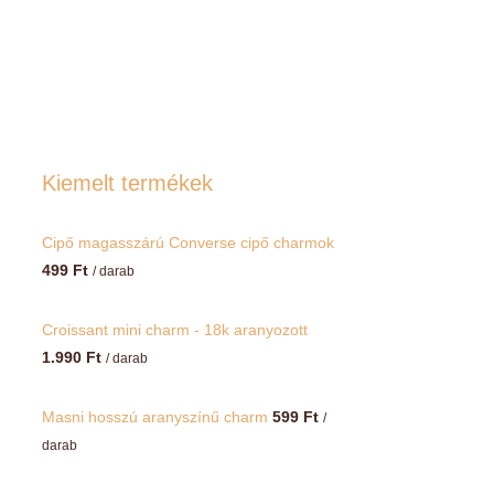
Kiemelt termékek
Cipő magasszárú Converse cipő charmok
499
Ft
/ darab
Croissant mini charm - 18k aranyozott
1.990
Ft
/ darab
Masni hosszú aranyszínű charm
599
Ft
/
darab