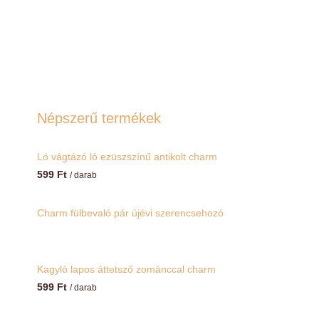
Népszerű termékek
Ló vágtázó ló ezüszszínű antikolt charm
599
Ft
/ darab
Charm fülbevaló pár újévi szerencsehozó
Kagyló lapos áttetsző zománccal charm
599
Ft
/ darab