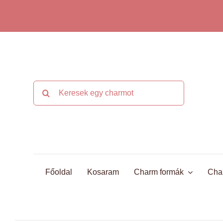
Kihagyás
Keresés...
Főoldal
Kosaram
Charm formák
Cha