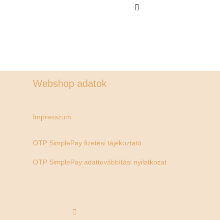
Webshop adatok
Impresszum
OTP SimplePay fizetési tájékoztató
OTP SimplePay adattovábbítási nyilatkozat