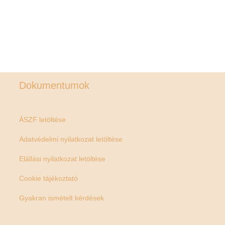
Dokumentumok
ÁSZF letöltése
Adatvédelmi nyilatkozat letöltése
Elállási nyilatkozat letöltése
Cookie tájékoztató
Gyakran ismételt kérdések