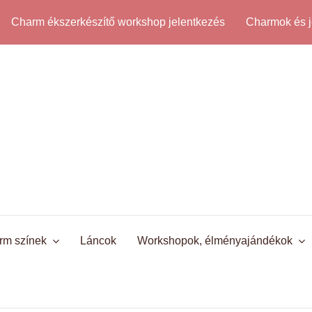
Charm ékszerkészítő workshop jelentkezés
Charmok és j
rm színek
Láncok
Workshopok, élményajándékok