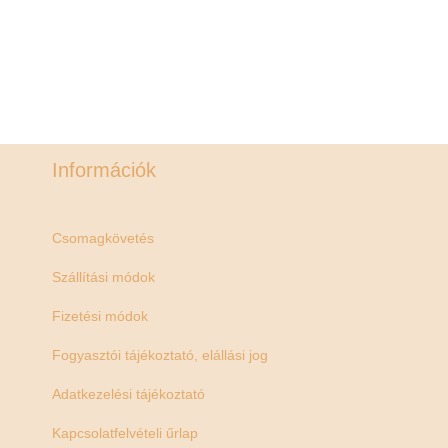
Információk
Csomagkövetés
Szállítási módok
Fizetési módok
Fogyasztói tájékoztató, elállási jog
Adatkezelési tájékoztató
Kapcsolatfelvételi űrlap