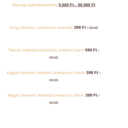
Névnapi ajándékutalvány
5.000
Ft
-
30.000
Ft
Virág tízszirmú zománcos charmok
399
Ft
/ darab
Teknős indákkal ezüstszínű antikolt charm
599
Ft
/
darab
Kagyló domború áttetsző zománccal charm
399
Ft
/
darab
Kagyló Summer felirattal zománcos charm
399
Ft
/
darab