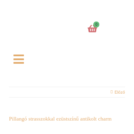
Kihagyás
0
Toggle
Navigation
Főoldal
Előző
Kosaram
Charm formák
Pillangó strasszokkal ezüstszínű antikolt charm