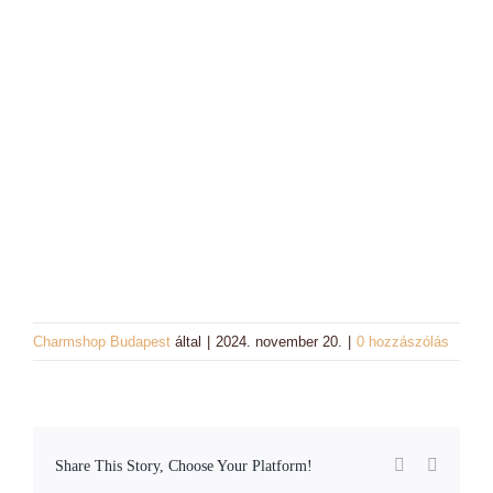
Charm színek
Láncok
Workshopok, élményajándékok
Charmshop Ajándékutalvány
Charmos Blog
Charmshop Budapest
által
|
2024. november 20.
|
0 hozzászólás
Facebook
Email:
Share This Story, Choose Your Platform!