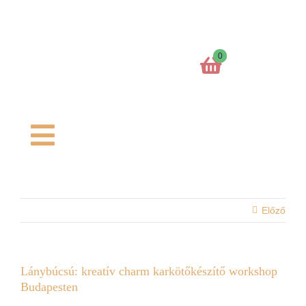
Kihagyás
0
Toggle
Navigation
Főoldal
Előző
Kosaram
Charm formák
Lánybúcsú: kreatív charm karkötőkészítő workshop
Budapesten