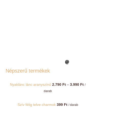
Népszerű termékek
Ártartomány:
Nyaklánc lánc aranyszínű
2.790
Ft
–
3.990
Ft
/
2.790 Ft
darab
-
3.990 Ft
Szív félig telve charmok
399
Ft
/ darab