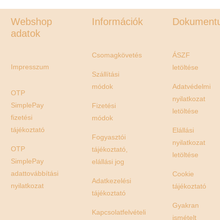
Webshop
Információk
Dokument
adatok
Csomagkövetés
ÁSZF
Impresszum
letöltése
Szállítási
módok
Adatvédelmi
OTP
nyilatkozat
SimplePay
Fizetési
letöltése
fizetési
módok
tájékoztató
Elállási
Fogyasztói
nyilatkozat
OTP
tájékoztató,
letöltése
SimplePay
elállási jog
adattovábbítási
Cookie
Adatkezelési
nyilatkozat
tájékoztató
tájékoztató
Gyakran
Kapcsolatfelvételi
ismételt