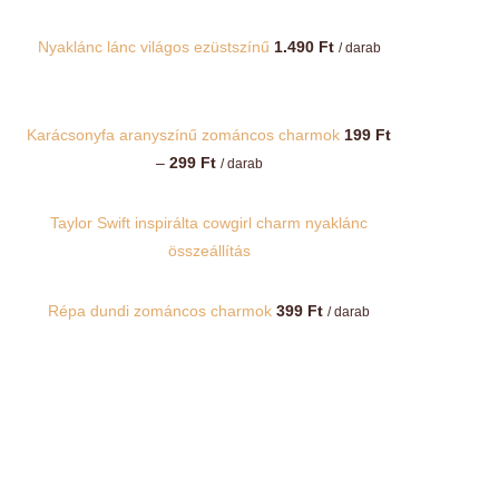
Nyaklánc lánc világos ezüstszínű
1.490
Ft
/ darab
Karácsonyfa aranyszínű zománcos charmok
199
Ft
Ártartomány:
–
299
Ft
/ darab
199 Ft
-
Taylor Swift inspirálta cowgirl charm nyaklánc
299 Ft
összeállítás
Répa dundi zománcos charmok
399
Ft
/ darab