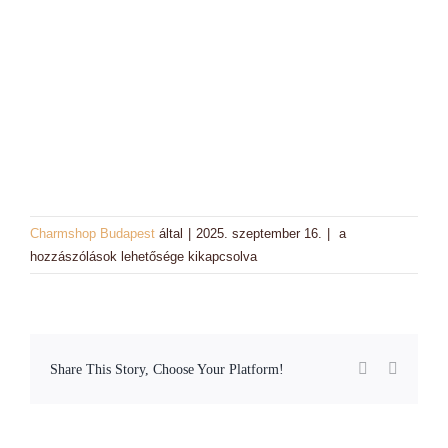
Charm színek
Láncok
Workshopok, élményajándékok
Charmshop Ajándékutalvány
Lánybúcsú:
Charmshop Budapest
által
|
2025. szeptember 16.
|
a
kreatív
hozzászólások lehetősége kikapcsolva
Charmos Blog
charm
karkötőkészítő
workshop
Budapesten
Facebook
Email:
Share This Story, Choose Your Platform!
bejegyzéshez