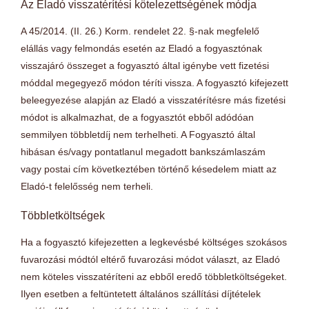
Az Eladó visszatérítési kötelezettségének módja
A 45/2014. (II. 26.) Korm. rendelet 22. §-nak megfelelő
elállás vagy felmondás esetén az Eladó a fogyasztónak
visszajáró összeget a fogyasztó által igénybe vett fizetési
móddal megegyező módon téríti vissza. A fogyasztó kifejezett
beleegyezése alapján az Eladó a visszatérítésre más fizetési
módot is alkalmazhat, de a fogyasztót ebből adódóan
semmilyen többletdíj nem terhelheti. A Fogyasztó által
hibásan és/vagy pontatlanul megadott bankszámlaszám
vagy postai cím következtében történő késedelem miatt az
Eladó-t felelősség nem terheli.
Többletköltségek
Ha a fogyasztó kifejezetten a legkevésbé költséges szokásos
fuvarozási módtól eltérő fuvarozási módot választ, az Eladó
nem köteles visszatéríteni az ebből eredő többletköltségeket.
Ilyen esetben a feltüntetett általános szállítási díjtételek