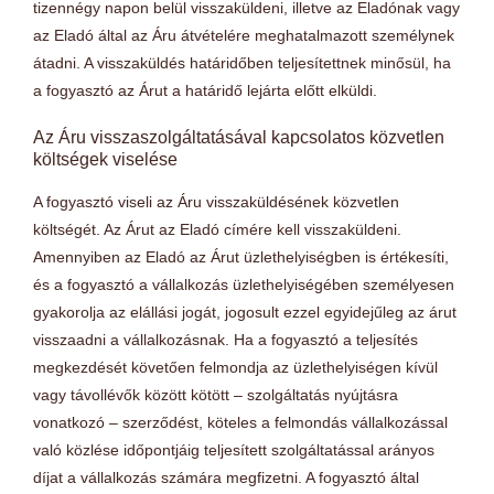
tizennégy napon belül visszaküldeni, illetve az Eladónak vagy
az Eladó által az Áru átvételére meghatalmazott személynek
átadni. A visszaküldés határidőben teljesítettnek minősül, ha
a fogyasztó az Árut a határidő lejárta előtt elküldi.
Az Áru visszaszolgáltatásával kapcsolatos közvetlen
költségek viselése
A fogyasztó viseli az Áru visszaküldésének közvetlen
költségét. Az Árut az Eladó címére kell visszaküldeni.
Amennyiben az Eladó az Árut üzlethelyiségben is értékesíti,
és a fogyasztó a vállalkozás üzlethelyiségében személyesen
gyakorolja az elállási jogát, jogosult ezzel egyidejűleg az árut
visszaadni a vállalkozásnak. Ha a fogyasztó a teljesítés
megkezdését követően felmondja az üzlethelyiségen kívül
vagy távollévők között kötött – szolgáltatás nyújtásra
vonatkozó – szerződést, köteles a felmondás vállalkozással
való közlése időpontjáig teljesített szolgáltatással arányos
díjat a vállalkozás számára megfizetni. A fogyasztó által