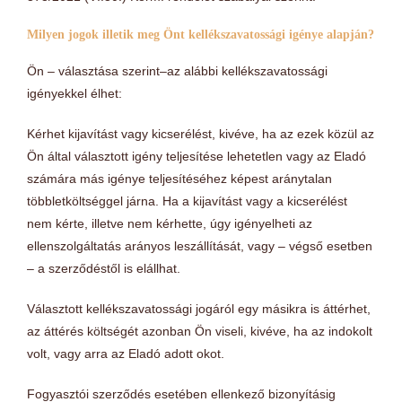
Milyen jogok illetik meg Önt kellékszavatossági igénye alapján?
Ön – választása szerint–az alábbi kellékszavatossági
igényekkel élhet:
Kérhet kijavítást vagy kicserélést, kivéve, ha az ezek közül az
Ön által választott igény teljesítése lehetetlen vagy az Eladó
számára más igénye teljesítéséhez képest aránytalan
többletköltséggel járna. Ha a kijavítást vagy a kicserélést
nem kérte, illetve nem kérhette, úgy igényelheti az
ellenszolgáltatás arányos leszállítását, vagy – végső esetben
– a szerződéstől is elállhat.
Választott kellékszavatossági jogáról egy másikra is áttérhet,
az áttérés költségét azonban Ön viseli, kivéve, ha az indokolt
volt, vagy arra az Eladó adott okot.
Fogyasztói szerződés esetében ellenkező bizonyításig