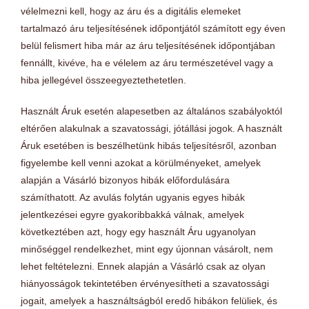
vélelmezni kell, hogy az áru és a digitális elemeket
tartalmazó áru teljesítésének időpontjától számított egy éven
belül felismert hiba már az áru teljesítésének időpontjában
fennállt, kivéve, ha e vélelem az áru természetével vagy a
hiba jellegével összeegyeztethetetlen.
Használt Áruk esetén alapesetben az általános szabályoktól
eltérően alakulnak a szavatossági, jótállási jogok. A használt
Áruk esetében is beszélhetünk hibás teljesítésről, azonban
figyelembe kell venni azokat a körülményeket, amelyek
alapján a Vásárló bizonyos hibák előfordulására
számíthatott. Az avulás folytán ugyanis egyes hibák
jelentkezései egyre gyakoribbakká válnak, amelyek
következtében azt, hogy egy használt Áru ugyanolyan
minőséggel rendelkezhet, mint egy újonnan vásárolt, nem
lehet feltételezni. Ennek alapján a Vásárló csak az olyan
hiányosságok tekintetében érvényesítheti a szavatossági
jogait, amelyek a használtságból eredő hibákon felüliek, és