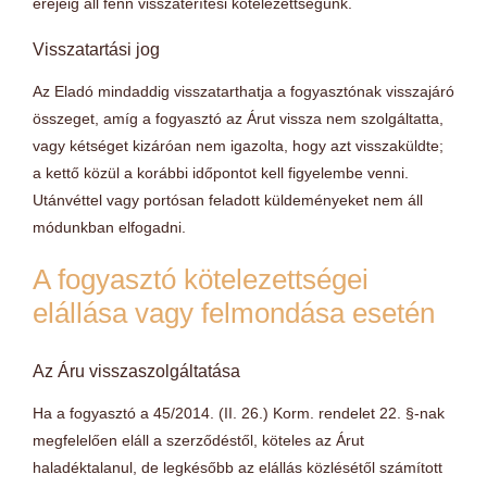
erejéig áll fenn visszatérítési kötelezettségünk.
Visszatartási jog
Az Eladó mindaddig visszatarthatja a fogyasztónak visszajáró
összeget, amíg a fogyasztó az Árut vissza nem szolgáltatta,
vagy kétséget kizáróan nem igazolta, hogy azt visszaküldte;
a kettő közül a korábbi időpontot kell figyelembe venni.
Utánvéttel vagy portósan feladott küldeményeket nem áll
módunkban elfogadni.
A fogyasztó kötelezettségei
elállása vagy felmondása esetén
Az Áru visszaszolgáltatása
Ha a fogyasztó a 45/2014. (II. 26.) Korm. rendelet 22. §-nak
megfelelően eláll a szerződéstől, köteles az Árut
haladéktalanul, de legkésőbb az elállás közlésétől számított