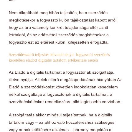
Nem állapítható meg hibás teljesítés, ha a szerződés
megkötésekor a fogyasztó külön tájékoztatást kapott arról,
hogy az áru valamely konkrét tulajdonsága eltér az itt
leírtaktól, és az adásvételi szerződés megkötésekor a
fogyasztó ezt az eltérést külön, kifejezetten elfogadta.
Szerződésszerű teljesítés követelményei fogyasztói szerződés
keretében eladott digitális tartalom értékesítése esetén
Az Eladó a digitális tartalmat a fogyasztónak szolgáltatja,
illetve nyújtja. A felek eltérő megállapodásának hiányában Az
Eladó a szerződéskötést követően indokolatlan késedelem
nélkül szolgáltatja a fogyasztónak a digitális tartalmat, a
szerződéskötéskor rendelkezésre álló legfrissebb verzióban.
A szolgáltatás akkor minősül teljesítettnek, ha a digitális
tartalom vagy – az ahhoz való hozzáféréshez szükséges
vagy annak letöltésére alkalmas – bármely megoldás a