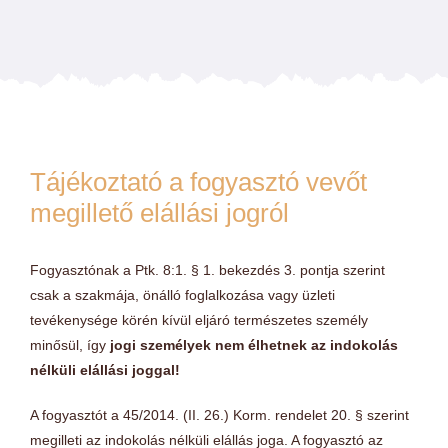
Charm színek
Láncok
Workshopok, élményajándékok
Tájékoztató a fogyasztó vevőt
megillető elállási jogról
Charmshop Ajándékutalvány
Fogyasztónak a Ptk. 8:1. § 1. bekezdés 3. pontja szerint
Charmos Blog
csak a szakmája, önálló foglalkozása vagy üzleti
tevékenysége körén kívül eljáró természetes személy
minősül, így
jogi személyek nem élhetnek az indokolás
nélküli elállási joggal!
A fogyasztót a 45/2014. (II. 26.) Korm. rendelet 20. § szerint
megilleti az indokolás nélküli elállás joga. A fogyasztó az