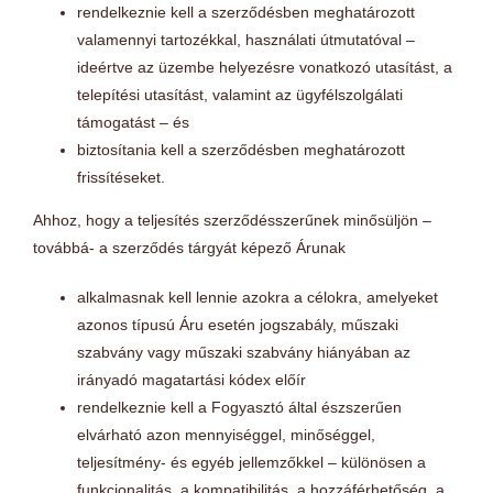
rendelkeznie kell a szerződésben meghatározott
valamennyi tartozékkal, használati útmutatóval –
ideértve az üzembe helyezésre vonatkozó utasítást, a
telepítési utasítást, valamint az ügyfélszolgálati
támogatást – és
biztosítania kell a szerződésben meghatározott
frissítéseket.
Ahhoz, hogy a teljesítés szerződésszerűnek minősüljön –
továbbá- a szerződés tárgyát képező Árunak
alkalmasnak kell lennie azokra a célokra, amelyeket
azonos típusú Áru esetén jogszabály, műszaki
szabvány vagy műszaki szabvány hiányában az
irányadó magatartási kódex előír
rendelkeznie kell a Fogyasztó által észszerűen
elvárható azon mennyiséggel, minőséggel,
teljesítmény- és egyéb jellemzőkkel – különösen a
funkcionalitás, a kompatibilitás, a hozzáférhetőség, a