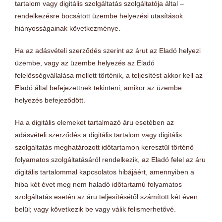
tartalom vagy digitális szolgáltatás szolgáltatója által –
rendelkezésre bocsátott üzembe helyezési utasítások
hiányosságainak következménye.
Ha az adásvételi szerződés szerint az árut az Eladó helyezi
üzembe, vagy az üzembe helyezés az Eladó
felelősségvállalása mellett történik, a teljesítést akkor kell az
Eladó által befejezettnek tekinteni, amikor az üzembe
helyezés befejeződött.
Ha a digitális elemeket tartalmazó áru esetében az
adásvételi szerződés a digitális tartalom vagy digitális
szolgáltatás meghatározott időtartamon keresztül történő
folyamatos szolgáltatásáról rendelkezik, az Eladó felel az áru
digitális tartalommal kapcsolatos hibájáért, amennyiben a
hiba két évet meg nem haladó időtartamú folyamatos
szolgáltatás esetén az áru teljesítésétől számított két éven
belül; vagy következik be vagy válik felismerhetővé.