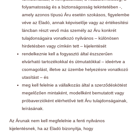
folyamatosság és a biztonságosság tekintetében -,
amely azonos típusú Áru esetén szokásos, figyelembe
véve az Eladó, annak képviselője vagy az értékesítési
láncban részt vevő más személy az Áru konkrét
tulajdonságaira vonatkozó nyilvános – különösen
hirdetésben vagy címkén tett – kijelentését
rendelkeznie kell a fogyasztó által észszerűen
elvárható tartozékokkal és útmutatókkal – ideértve a
csomagolást, illetve az üzembe helyezésre vonatkozó
utasítást – és
meg kell felelnie a vállalkozás által a szerződéskötést
megelőzően mintaként, modellként bemutatott vagy
próbaverzióként elérhetővé tett Áru tulajdonságainak,
leírásának.
Az Árunak nem kell megfelelnie a fenti nyilvános
kijelentésnek, ha az Eladó bizonyítja, hogy