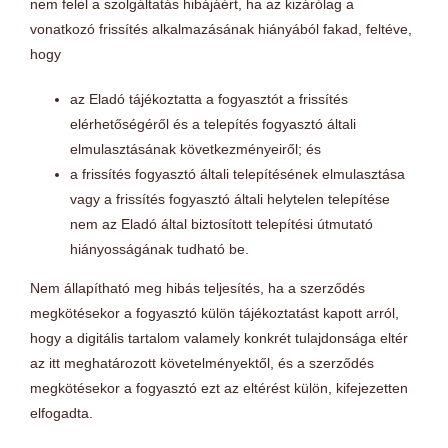
nem felel a szolgáltatás hibájáért, ha az kizárólag a
vonatkozó frissítés alkalmazásának hiányából fakad, feltéve,
hogy
az Eladó tájékoztatta a fogyasztót a frissítés
elérhetőségéről és a telepítés fogyasztó általi
elmulasztásának következményeiről; és
a frissítés fogyasztó általi telepítésének elmulasztása
vagy a frissítés fogyasztó általi helytelen telepítése
nem az Eladó által biztosított telepítési útmutató
hiányosságának tudható be.
Nem állapítható meg hibás teljesítés, ha a szerződés
megkötésekor a fogyasztó külön tájékoztatást kapott arról,
hogy a digitális tartalom valamely konkrét tulajdonsága eltér
az itt meghatározott követelményektől, és a szerződés
megkötésekor a fogyasztó ezt az eltérést külön, kifejezetten
elfogadta.