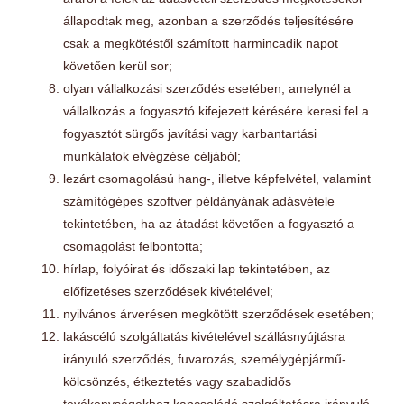
állapodtak meg, azonban a szerződés teljesítésére
csak a megkötéstől számított harmincadik napot
követően kerül sor;
olyan vállalkozási szerződés esetében, amelynél a
vállalkozás a fogyasztó kifejezett kérésére keresi fel a
fogyasztót sürgős javítási vagy karbantartási
munkálatok elvégzése céljából;
lezárt csomagolású hang-, illetve képfelvétel, valamint
számítógépes szoftver példányának adásvétele
tekintetében, ha az átadást követően a fogyasztó a
csomagolást felbontotta;
hírlap, folyóirat és időszaki lap tekintetében, az
előfizetéses szerződések kivételével;
nyilvános árverésen megkötött szerződések esetében;
lakáscélú szolgáltatás kivételével szállásnyújtásra
irányuló szerződés, fuvarozás, személygépjármű-
kölcsönzés, étkeztetés vagy szabadidős
tevékenységekhez kapcsolódó szolgáltatásra irányuló