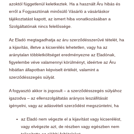
azoktól függetlenül keletkeztek. Ha a használt Áru hibás és
erről a Fogyasztónak minősülő Vásárló a vásárláskor
tájékoztatást kapott, az ismert hiba vonatkozásában a
Szolgáltatónak nincs felelőssége.
Az Eladó megtagadhatja az áru szerződésszerűvé tételét, ha
a kijavítás, illetve a kicserélés lehetetlen, vagy ha az
aránytalan többletköltséget eredményezne az Eladónak,
figyelembe véve valamennyi körülményt, ideértve az Áru
hibátlan állapotban képviselt értékét, valamint a
szerződésszegés súlyát.
A fogyasztó akkor is jogosult – a szerződésszegés súlyához
igazodva – az ellenszolgáltatás arányos leszállítását
igényelni, vagy az adásvételi szerződést megszüntetni, ha
az Eladó nem végezte el a kijavítást vagy kicserélést,
vagy elvégezte azt, de részben vagy egészben nem
teljesítette az alábbi feltételeket