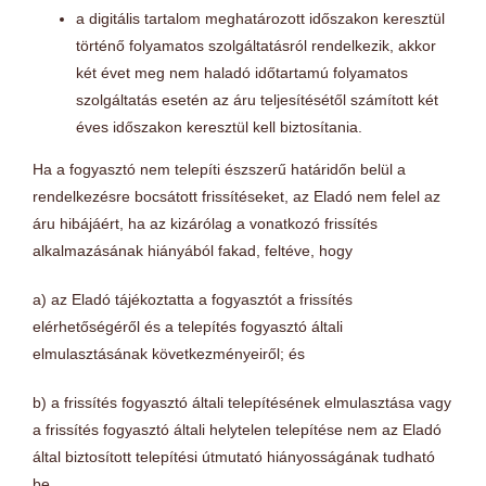
a digitális tartalom meghatározott időszakon keresztül
történő folyamatos szolgáltatásról rendelkezik, akkor
két évet meg nem haladó időtartamú folyamatos
szolgáltatás esetén az áru teljesítésétől számított két
éves időszakon keresztül kell biztosítania.
Ha a fogyasztó nem telepíti észszerű határidőn belül a
rendelkezésre bocsátott frissítéseket, az Eladó nem felel az
áru hibájáért, ha az kizárólag a vonatkozó frissítés
alkalmazásának hiányából fakad, feltéve, hogy
a) az Eladó tájékoztatta a fogyasztót a frissítés
elérhetőségéről és a telepítés fogyasztó általi
elmulasztásának következményeiről; és
b) a frissítés fogyasztó általi telepítésének elmulasztása vagy
a frissítés fogyasztó általi helytelen telepítése nem az Eladó
által biztosított telepítési útmutató hiányosságának tudható
be.