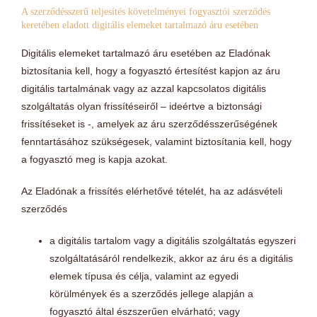
A szerződésszerű teljesítés követelményei fogyasztói szerződés
keretében eladott digitális elemeket tartalmazó áru esetében
Digitális elemeket tartalmazó áru esetében az Eladónak
biztosítania kell, hogy a fogyasztó értesítést kapjon az áru
digitális tartalmának vagy az azzal kapcsolatos digitális
szolgáltatás olyan frissítéseiről – ideértve a biztonsági
frissítéseket is -, amelyek az áru szerződésszerűségének
fenntartásához szükségesek, valamint biztosítania kell, hogy
a fogyasztó meg is kapja azokat.
Az Eladónak a frissítés elérhetővé tételét, ha az adásvételi
szerződés
a digitális tartalom vagy a digitális szolgáltatás egyszeri
szolgáltatásáról rendelkezik, akkor az áru és a digitális
elemek típusa és célja, valamint az egyedi
körülmények és a szerződés jellege alapján a
fogyasztó által észszerűen elvárható; vagy