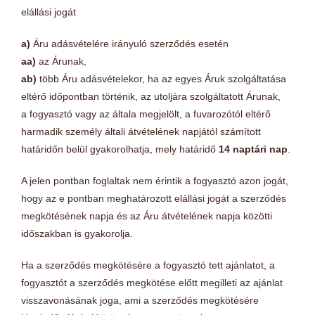
elállási jogát
a)
Áru adásvételére irányuló szerződés esetén
aa)
az Árunak,
ab)
több Áru adásvételekor, ha az egyes Áruk szolgáltatása
eltérő időpontban történik, az utoljára szolgáltatott Árunak,
a fogyasztó vagy az általa megjelölt, a fuvarozótól eltérő
harmadik személy általi átvételének napjától számított
határidőn belül gyakorolhatja, mely határidő
14 naptári nap
.
A jelen pontban foglaltak nem érintik a fogyasztó azon jogát,
hogy az e pontban meghatározott elállási jogát a szerződés
megkötésének napja és az Áru átvételének napja közötti
időszakban is gyakorolja.
Ha a szerződés megkötésére a fogyasztó tett ajánlatot, a
fogyasztót a szerződés megkötése előtt megilleti az ajánlat
visszavonásának joga, ami a szerződés megkötésére