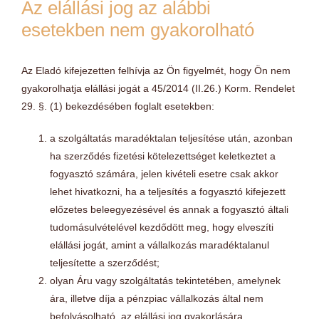
Az elállási jog az alábbi
esetekben nem gyakorolható
Az Eladó kifejezetten felhívja az Ön figyelmét, hogy Ön nem
gyakorolhatja elállási jogát a 45/2014 (II.26.) Korm. Rendelet
29. §. (1) bekezdésében foglalt esetekben:
a szolgáltatás maradéktalan teljesítése után, azonban
ha szerződés fizetési kötelezettséget keletkeztet a
fogyasztó számára, jelen kivételi esetre csak akkor
lehet hivatkozni, ha a teljesítés a fogyasztó kifejezett
előzetes beleegyezésével és annak a fogyasztó általi
tudomásulvételével kezdődött meg, hogy elveszíti
elállási jogát, amint a vállalkozás maradéktalanul
teljesítette a szerződést;
olyan Áru vagy szolgáltatás tekintetében, amelynek
ára, illetve díja a pénzpiac vállalkozás által nem
befolyásolható, az elállási jog gyakorlására