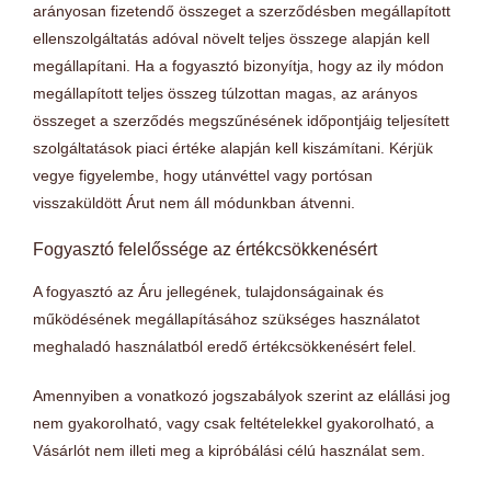
arányosan fizetendő összeget a szerződésben megállapított
ellenszolgáltatás adóval növelt teljes összege alapján kell
megállapítani. Ha a fogyasztó bizonyítja, hogy az ily módon
megállapított teljes összeg túlzottan magas, az arányos
összeget a szerződés megszűnésének időpontjáig teljesített
szolgáltatások piaci értéke alapján kell kiszámítani. Kérjük
vegye figyelembe, hogy utánvéttel vagy portósan
visszaküldött Árut nem áll módunkban átvenni.
Fogyasztó felelőssége az értékcsökkenésért
A fogyasztó az Áru jellegének, tulajdonságainak és
működésének megállapításához szükséges használatot
meghaladó használatból eredő értékcsökkenésért felel.
Amennyiben a vonatkozó jogszabályok szerint az elállási jog
nem gyakorolható, vagy csak feltételekkel gyakorolható, a
Vásárlót nem illeti meg a kipróbálási célú használat sem.