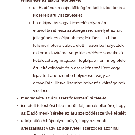
az Eladónak a saját költségére kell biztosítania a
kicserélt áru visszavételét
ha a kijavítás vagy kicserélés olyan áru
eltávolítását teszi szükségessé, amelyet az áru
jellegének és céljának megfelelően – a hiba
felismerhetővé válása előtt – üzembe helyeztek,
akkor a kijavításra vagy kicserélésre vonatkozó
kötelezettség magában foglalja a nem megfelelő
áru eltávolítását és a csereként szállított vagy
kijavított áru üzembe helyezését vagy az
eltávolítás, illetve üzembe helyezés költségeinek
viselését.
megtagadta az áru szerződésszerűvé tételét
ismételt teljesítési hiba merült fel, annak ellenére, hogy
az Eladó megkísérelte az áru szerződésszerűvé tételét
a teljesítés hibája olyan súlyú, hogy azonnali
árleszállítást vagy az adásvételi szerződés azonnali