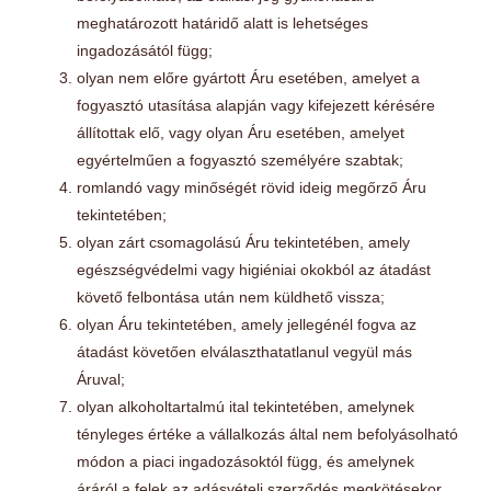
meghatározott határidő alatt is lehetséges
ingadozásától függ;
olyan nem előre gyártott Áru esetében, amelyet a
fogyasztó utasítása alapján vagy kifejezett kérésére
állítottak elő, vagy olyan Áru esetében, amelyet
egyértelműen a fogyasztó személyére szabtak;
romlandó vagy minőségét rövid ideig megőrző Áru
tekintetében;
olyan zárt csomagolású Áru tekintetében, amely
egészségvédelmi vagy higiéniai okokból az átadást
követő felbontása után nem küldhető vissza;
olyan Áru tekintetében, amely jellegénél fogva az
átadást követően elválaszthatatlanul vegyül más
Áruval;
olyan alkoholtartalmú ital tekintetében, amelynek
tényleges értéke a vállalkozás által nem befolyásolható
módon a piaci ingadozásoktól függ, és amelynek
áráról a felek az adásvételi szerződés megkötésekor