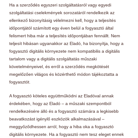
Ha a szerződés egyszeri szolgáltatásról vagy egyedi
szolgáltatási cselekmények sorozatáról rendelkezik az
ellenkező bizonyításig vélelmezni kell, hogy a teljesítés
időpontjától számított egy éven belül a fogyasztó által
felismert hiba már a teljesítés időpontjában fennállt. Nem
teljesít hibásan ugyanakkor az Eladó, ha bizonyítja, hogy a
fogyasztó digitális környezete nem kompatibilis a digitális
tartalom vagy a digitális szolgáltatás műszaki
követelményeivel, és erről a szerződés megkötését
megelőzően világos és közérthető módon tájékoztatta a
fogyasztót.
A fogyasztó köteles együttműködni az Eladóval annak
érdekében, hogy az Eladó – a műszaki szempontból
rendelkezésére álló és a fogyasztó számára a legkisebb
beavatkozást igénylő eszközök alkalmazásával –
meggyőződhessen arról, hogy a hiba oka a fogyasztó
digitális környezete. Ha a fogyasztó nem tesz eleget ennek