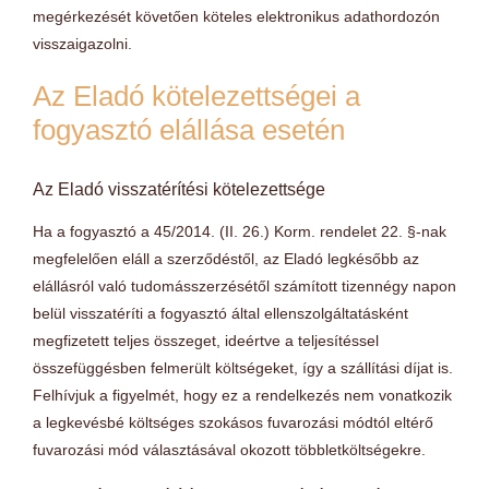
megérkezését követően köteles elektronikus adathordozón
visszaigazolni.
Az Eladó kötelezettségei a
fogyasztó elállása esetén
Az Eladó visszatérítési kötelezettsége
Ha a fogyasztó a 45/2014. (II. 26.) Korm. rendelet 22. §-nak
megfelelően eláll a szerződéstől, az Eladó legkésőbb az
elállásról való tudomásszerzésétől számított tizennégy napon
belül visszatéríti a fogyasztó által ellenszolgáltatásként
megfizetett teljes összeget, ideértve a teljesítéssel
összefüggésben felmerült költségeket, így a szállítási díjat is.
Felhívjuk a figyelmét, hogy ez a rendelkezés nem vonatkozik
a legkevésbé költséges szokásos fuvarozási módtól eltérő
fuvarozási mód választásával okozott többletköltségekre.