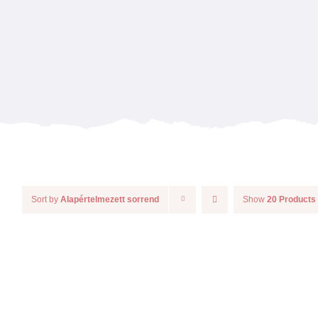
Sort by
Alapértelmezett sorrend
Show
20 Products