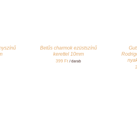
nyszínű
Betűs charmok ezüstszínű
Guts
mm
kerettel 10mm
Rodrig
nyak
399
Ft
/ darab