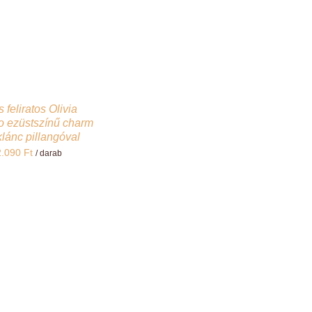
 feliratos Olivia
o ezüstszínű charm
lánc pillangóval
2.090
Ft
/ darab