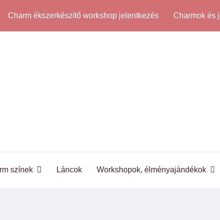
Charm ékszerkészítő workshop jelentkezés
Charmok és j
rm színek
Láncok
Workshopok, élményajándékok