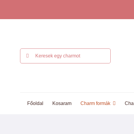
Kihagyás
Keresés...
Főoldal
Kosaram
Charm formák
Cha