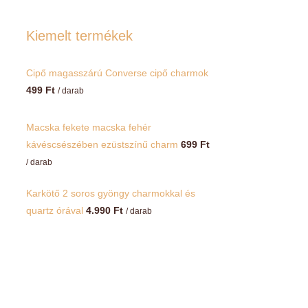
Kiemelt termékek
Cipő magasszárú Converse cipő charmok
499
Ft
/ darab
Macska fekete macska fehér
kávéscsészében ezüstszínű charm
699
Ft
/ darab
Karkötő 2 soros gyöngy charmokkal és
quartz órával
4.990
Ft
/ darab