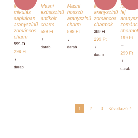
Macska
Masni
Masni
Mikulás
Mikulás
mikulás
ezüstszínű
hosszú
aranyszínű
fej
sapkában
antikolt
aranyszínű
zománcos
aranysz
aranyszínű
charm
charm
charmok
zománc
zománcos
charmo
599
Ft
599
Ft
399
Ft
charm
199
Ft
Original
299
Ft
/
/
599
Ft
–
price
Current
darab
darab
/
Original
299
Ft
299
Ft
was:
price
darab
price
Current
/
Ártarto
/
399 Ft.
is:
was:
price
darab
199 Ft
darab
299 Ft.
599 Ft.
is:
-
299 Ft.
299 Ft
1
2
3
Következő