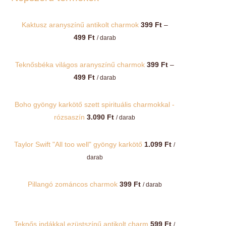
Kaktusz aranyszínű antikolt charmok
399
Ft
–
Ártartomány:
499
Ft
/ darab
399 Ft
-
Teknősbéka világos aranyszínű charmok
399
Ft
–
499 Ft
Ártartomány:
499
Ft
/ darab
399 Ft
-
Boho gyöngy karkötő szett spirituális charmokkal -
499 Ft
rózsaszín
3.090
Ft
/ darab
Taylor Swift "All too well" gyöngy karkötő
1.099
Ft
/
darab
Pillangó zománcos charmok
399
Ft
/ darab
Teknős indákkal ezüstszínű antikolt charm
599
Ft
/