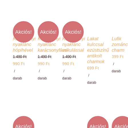
299 Ft.
Akciós!
Akciós!
Akciós!
Karácsonyi
Karácsonyi
Karácsonyi
Lakat
Lufik
nyaklánc
nyaklánc
nyaklánc
kulccsal
zománc
hópihével
karácsonyfával
mikulással
ezüstszínű
charm
antikolt
399
Ft
1.490
Ft
1.490
Ft
1.490
Ft
charmok
Original
Original
Original
990
Ft
990
Ft
990
Ft
/
699
Ft
price
Current
price
Current
price
Current
/
/
/
darab
/
was:
price
was:
price
was:
price
darab
darab
darab
darab
1.490 Ft.
is:
1.490 Ft.
is:
1.490 Ft.
is:
990 Ft.
990 Ft.
990 Ft.
Akciós!
Akciós!
Akció