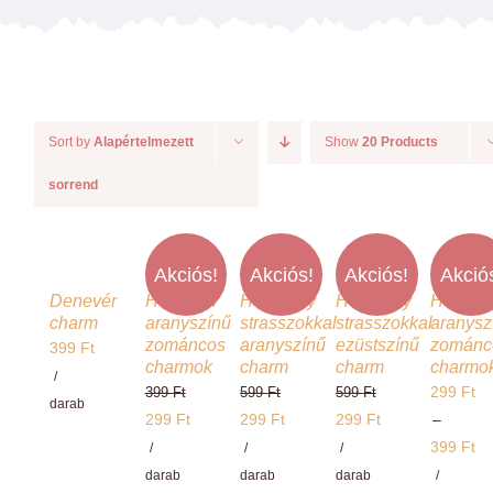
Charm színek
Láncok
Sort by
Alapértelmezett
Show
20 Products
Workshopok, élményajándékok
sorrend
Charmshop Ajándékutalvány
Akciós!
Akciós!
Akciós!
Akció
Denevér
Hóember
Hópehely
Hópehely
Hópihe
Charmos Blog
charm
aranyszínű
strasszokkal
strasszokkal
aranysz
zománcos
aranyszínű
ezüstszínű
zománc
399
Ft
charmok
charm
charm
charmo
/
299
Ft
399
Ft
599
Ft
599
Ft
darab
Original
Original
Original
299
Ft
299
Ft
299
Ft
–
price
Current
price
Current
price
Current
399
Ft
/
/
/
was:
price
was:
price
was:
price
Ártarto
darab
darab
darab
/