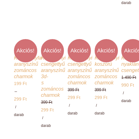
399 Ft.
is:
599 Ft.
is:
599 Ft.
is:
299 Ft
darab
299 Ft.
299 Ft.
299 Ft.
-
399 Ft
Akciós!
Akciós!
Akciós!
Akciós!
Akció
Karácsonyfa
Karácsonyi
Karácsonyi
Karácsonyi
Karácso
aranyszínű
csengettyű
csengettyű
koszorú
nyaklán
zománcos
aranyszínű
aranyszínű
aranyszínű
csenget
charmok
3d-
zománcos
zománcos
1.490
Ft
s
charmok
charmok
199
Ft
Original
990
Ft
zománcos
399
Ft
399
Ft
–
price
Current
/
charmok
Original
Original
299
Ft
299
Ft
299
Ft
was:
price
darab
399
Ft
price
Current
price
Current
/
/
Ártartomány:
/
1.490 Ft.
is:
Original
299
Ft
was:
price
was:
price
darab
darab
199 Ft
darab
990 Ft.
price
Current
/
399 Ft.
is:
399 Ft.
is:
-
was:
price
darab
299 Ft.
299 Ft.
299 Ft
399 Ft.
is: