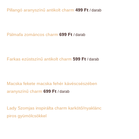
Pillangó aranyszínű antikolt charm
499
Ft
/ darab
Pálmafa zománcos charm
699
Ft
/ darab
Farkas ezüstszínű antikolt charm
599
Ft
/ darab
Macska fekete macska fehér kávéscsészében
aranyszínű charm
699
Ft
/ darab
Lady Szomjas inspirálta charm karkötő/nyaklánc
piros gyümölcsökkel