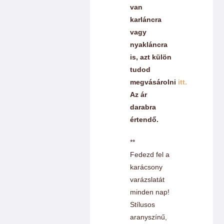
van
karláncra
vagy
nyakláncra
is, azt külön
tudod
megvásárolni
itt.
Az ár
darabra
értendő.
**
Fedezd fel a
karácsony
varázslatát
minden nap!
Stílusos
aranyszínű,