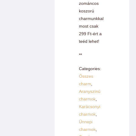
zománcos
koszorú
charmunkkal
most csak
299 Ft-ért a
teéd lehet!
**
Categories:
Összes
charm
,
Aranyszínű
charmok
,
Karácsonyi
charmok
,
Ünnepi
charmok
,