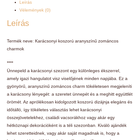
Leírás
Vélemények (0)
Leírás
Termék neve: Karácsonyi koszorú aranyszínű zománcos
charmok
****
Ünnepeld a karácsonyi szezont egy különleges ékszerrel,
amely igazi hangulatot visz viselőjének minden napjába. Ez a
gyönyörű, aranyszínű zománcos charm tökéletesen megjeleníti
a karácsony lényegét: a szeretet ünnepét és a meghitt együttlét
örömét. Az aprólékosan kidolgozott koszorú dizájnja elegáns és
időtálló, így tökéletes választás lehet karácsonyi
összejövetelekhez, családi vacsorákhoz vagy akár egy
hétköznapi dekorációként is a téli szezonban. Kiváló ajándék
lehet szeretteidnek, vagy akár saját magadnak is, hogy a