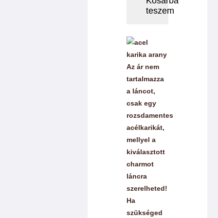
Kosárba
teszem
charmok
mennyiség
Az ár nem
tartalmazza
a láncot,
csak egy
rozsdamentes
acélkarikát,
mellyel a
kiválasztott
charmot
láncra
szerelheted!
Ha
szükséged