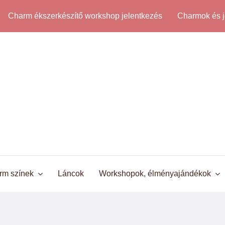
Charm ékszerkészítő workshop jelentkezés
Charmok és j
rm színek
Láncok
Workshopok, élményajándékok