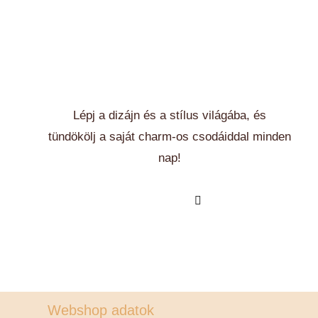
Lépj a dizájn és a stílus világába, és
tündökölj a saját charm-os csodáiddal minden
nap!
Webshop adatok