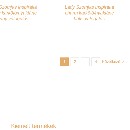
Szomjas inspirálta
Lady Szomjas inspirálta
 karkötő/nyaklánc
charm karkötő/nyaklánc
rany válogatás
bulis válogatás
1
2
…
4
Következő
Kiemelt termékek