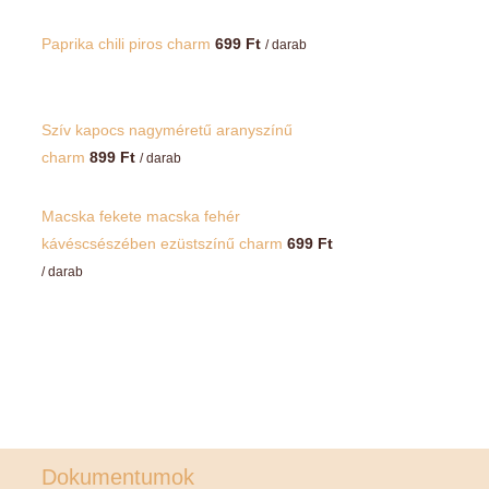
Paprika chili piros charm
699
Ft
/ darab
Szív kapocs nagyméretű aranyszínű
charm
899
Ft
/ darab
Macska fekete macska fehér
kávéscsészében ezüstszínű charm
699
Ft
/ darab
Dokumentumok