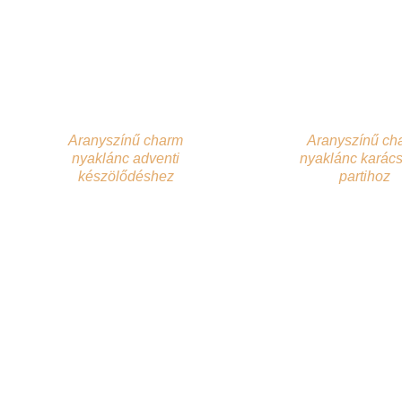
Aranyszínű charm
Aranyszínű ch
nyaklánc adventi
nyaklánc karác
készölődéshez
partihoz