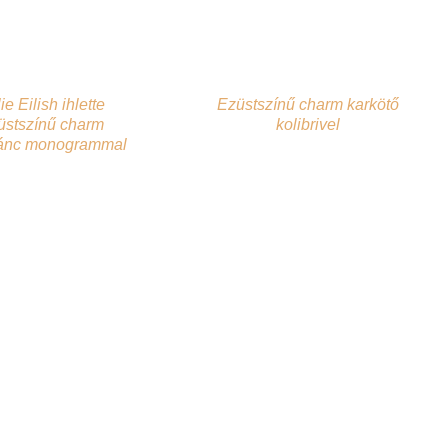
lie Eilish ihlette
Ezüstszínű charm karkötő
üstszínű charm
kolibrivel
ánc monogrammal