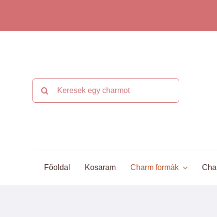
Kihagyás
Keresés...
Főoldal
Kosaram
Charm formák
Cha