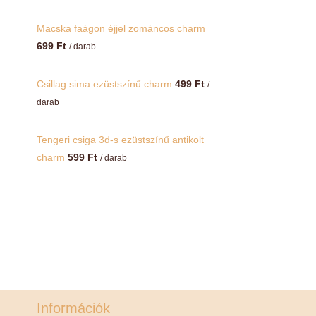
Macska faágon éjjel zománcos charm
699
Ft
/ darab
Csillag sima ezüstszínű charm
499
Ft
/
darab
Tengeri csiga 3d-s ezüstszínű antikolt
charm
599
Ft
/ darab
Információk