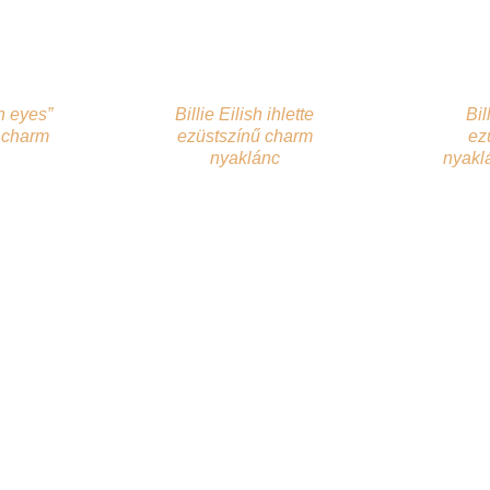
n eyes”
Billie Eilish ihlette
Bil
ű charm
ezüstszínű charm
ez
nyaklánc
nyakl