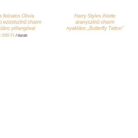
 feliratos Olivia
Harry Styles ihlette
o ezüstszínű charm
aranyszínű charm
lánc pillangóval
nyaklánc „Butterfly Tattoo”
2.090
Ft
/ darab