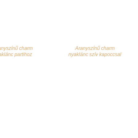
anyszínű charm
Aranyszínű charm
aklánc partihoz
nyaklánc szív kapoccsal