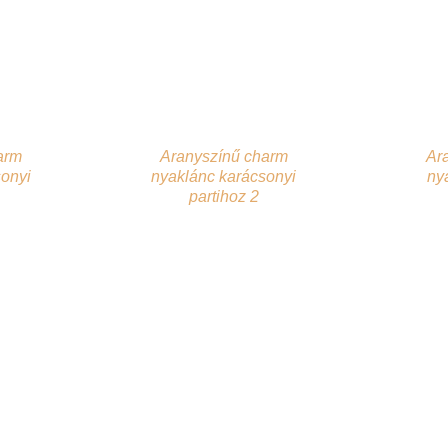
arm
Aranyszínű charm
Ar
sonyi
nyaklánc karácsonyi
ny
partihoz 2