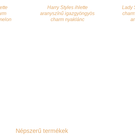
ette
Harry Styles ihlette
Lady 
arm
aranyszínű igazgyöngyös
charm
melon
charm nyaklánc
a
Népszerű termékek