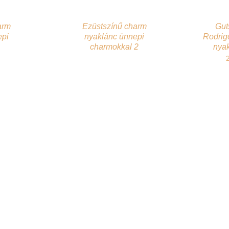
arm
Ezüstszínű charm
Guts
epi
nyaklánc ünnepi
Rodrig
charmokkal 2
nyak