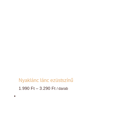
Nyaklánc lánc ezüstszínű
Ártartomány:
1.990
Ft
–
3.290
Ft
/ darab
1.990 Ft
-
3.290 Ft