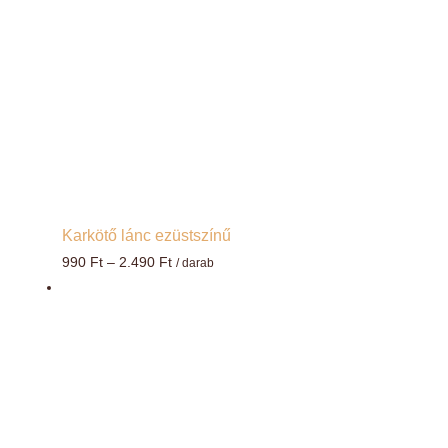
Karkötő lánc ezüstszínű
Ártartomány:
990
Ft
–
2.490
Ft
/ darab
990 Ft
-
2.490 Ft