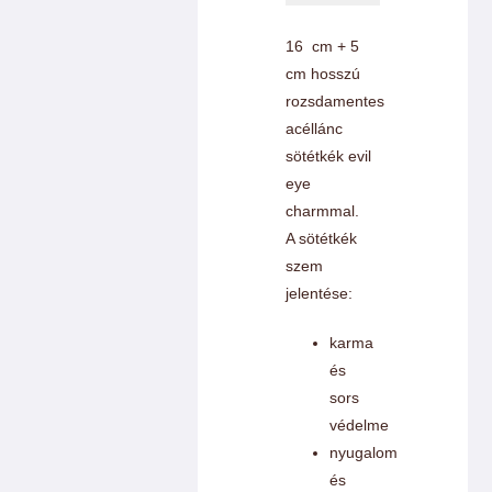
mennyiség
16 cm + 5
cm hosszú
rozsdamentes
acéllánc
sötétkék evil
eye
charmmal.
A sötétkék
szem
jelentése:
karma
és
sors
védelme
nyugalom
és