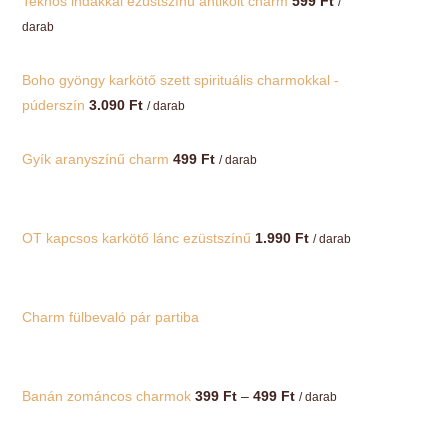
Teknős indákkal ezüstszínű antikolt charm
599
Ft
/
darab
Boho gyöngy karkötő szett spirituális charmokkal -
púderszín
3.090
Ft
/ darab
Gyík aranyszínű charm
499
Ft
/ darab
OT kapcsos karkötő lánc ezüstszínű
1.990
Ft
/ darab
Charm fülbevaló pár partiba
Ártartomány:
Banán zománcos charmok
399
Ft
–
499
Ft
/ darab
399 Ft
-