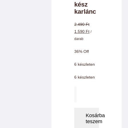
kész
Charm színek
karlánc
Láncok
2.490
Ft
Original
Current
1.590
Ft
/
price
price
darab
Workshopok, élményajándékok
was:
is:
36% Off
2.490 Ft.
1.590 Ft.
Charmshop Ajándékutalvány
6 készleten
6 készleten
Charmos Blog
Evil
eye
ezüstös
kész
Kosárba
teszem
karlánc