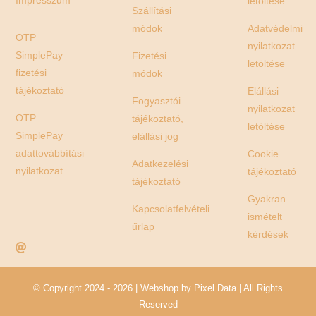
Impresszum
letöltése
Szállítási
módok
Adatvédelmi
OTP
nyilatkozat
SimplePay
Fizetési
letöltése
fizetési
módok
tájékoztató
Elállási
Fogyasztói
nyilatkozat
OTP
tájékoztató,
letöltése
SimplePay
elállási jog
adattovábbítási
Cookie
Adatkezelési
nyilatkozat
tájékoztató
tájékoztató
Gyakran
Kapcsolatfelvételi
ismételt
űrlap
kérdések
© Copyright 2024 - 2026 | Webshop by
Pixel Data
| All Rights
Reserved