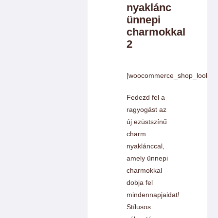
nyaklánc
Charm színek
ünnepi
charmokkal
Láncok
2
Workshopok, élményajándékok
[woocommerce_shop_look]
Fedezd fel a
Charmshop Ajándékutalvány
ragyogást az
új ezüstszínű
charm
Charmos Blog
nyaklánccal,
amely ünnepi
charmokkal
dobja fel
mindennapjaidat!
Stílusos