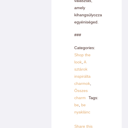
választás,
amely
kihangsúlyozza
egyéniséged.
###
Categories:
Shop the
look
,
A
sztárok
inspirálta
charmok
,
Összes
charm
Tags:
be
,
be
nyaklánc
Share this