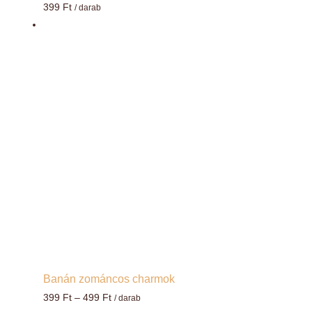
399
Ft
/ darab
Banán zománcos charmok
Ártartomány:
399
Ft
–
499
Ft
/ darab