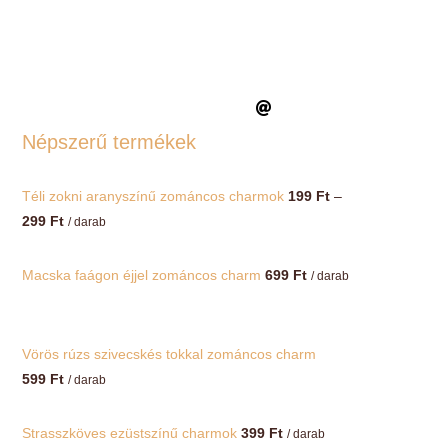
Népszerű termékek
Téli zokni aranyszínű zománcos charmok
199
Ft
–
Ártartomány:
299
Ft
/ darab
199 Ft
-
Macska faágon éjjel zománcos charm
699
Ft
/ darab
299 Ft
Vörös rúzs szivecskés tokkal zománcos charm
599
Ft
/ darab
Strasszköves ezüstszínű charmok
399
Ft
/ darab