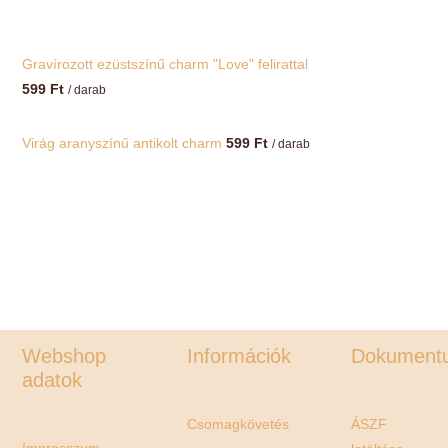
Gravírozott ezüstszínű charm "Love" felirattal
599
Ft
/ darab
Virág aranyszínű antikolt charm
599
Ft
/ darab
Webshop
Információk
Dokument
adatok
Csomagkövetés
ÁSZF