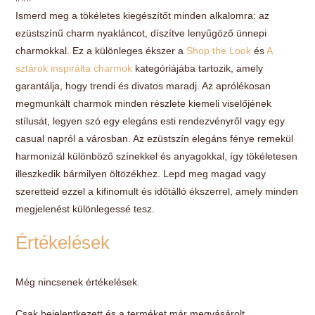
Ismerd meg a tökéletes kiegészítőt minden alkalomra: az
ezüstszínű charm nyakláncot, díszítve lenyűgöző ünnepi
charmokkal. Ez a különleges ékszer a
Shop the Look
és
A
sztárok inspirálta charmok
kategóriájába tartozik, amely
garantálja, hogy trendi és divatos maradj. Az aprólékosan
megmunkált charmok minden részlete kiemeli viselőjének
stílusát, legyen szó egy elegáns esti rendezvényről vagy egy
casual napról a városban. Az ezüstszín elegáns fénye remekül
harmonizál különböző színekkel és anyagokkal, így tökéletesen
illeszkedik bármilyen öltözékhez. Lepd meg magad vagy
szeretteid ezzel a kifinomult és időtálló ékszerrel, amely minden
megjelenést különlegessé tesz.
Értékelések
Még nincsenek értékelések.
Csak bejelentkezett és a terméket már megvásárolt