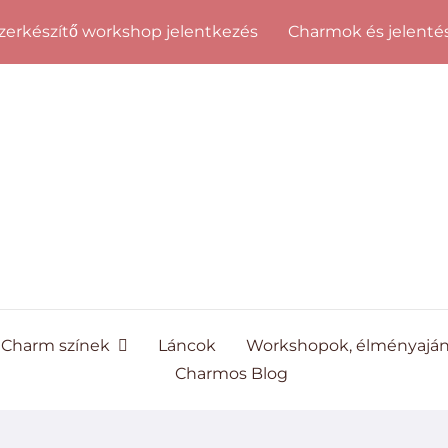
erkészítő workshop jelentkezés
Charmok és jelenté
Charm színek
Láncok
Workshopok, élményajá
Charmos Blog