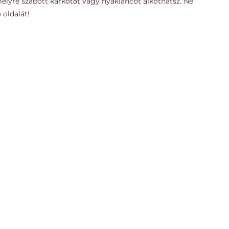
emélyre szabott karkötőt vagy nyakláncot alkothatsz. Ne
 oldalát!