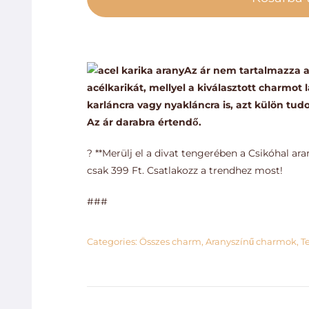
m
Az ár nem tartalmazza a
acélkarikát, mellyel a kiválasztott charmot
karláncra vagy nyakláncra is, azt külön tu
Az ár darabra értendő.
? **Merülj el a divat tengerében a Csikóhal ara
csak 399 Ft. Csatlakozz a trendhez most!
###
Categories:
Összes charm
,
Aranyszínű charmok
,
T