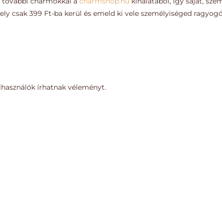
 további charmokkal a
charmshop.hu
kínálatából, így saját, sz
mely csak 399 Ft-ba kerül és emeld ki vele személyiséged ragyogó
lhasználók írhatnak véleményt.