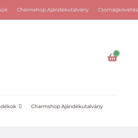
sük
Charmshop Ajándékutalvány
Csomagköveté
0
ndékok
Charmshop Ajándékutalvány