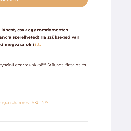
ennyiség
 láncot, csak egy rozsdamentes
 láncra szerelheted! Ha szükséged van
dod megvásárolni
itt.
nyszínű charmunkkal!** Stílusos, fiatalos és
engeri charmok
SKU:
N/A