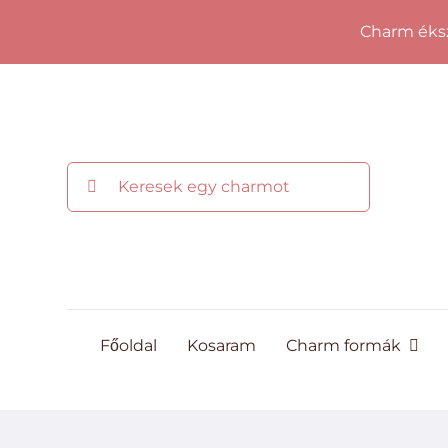
Kihagyás
Charm éksz
Keresés...
Főoldal
Kosaram
Charm formák