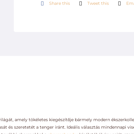
Share this
Tweet this
Ema
világát, amely tökéletes kiegészítője bármely modern ékszerkoll
usát és szeretetét a tenger iránt. Ideális választás mindennapi v