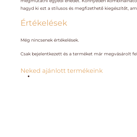
megmutatni egyedi énedet. Könnyedén kombinálható
hagyd ki ezt a stílusos és megfizethető kiegészítőt, a
Értékelések
Még nincsenek értékelések.
Csak bejelentkezett és a terméket már megvásárolt fe
Neked ajánlott termékeink