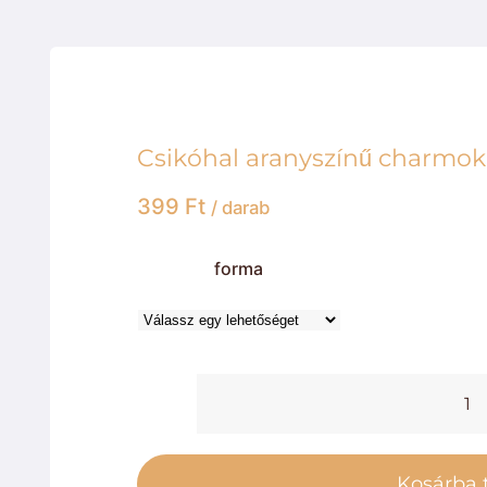
Csikóhal aranyszínű charmok
399
Ft
/ darab
forma
C
a
c
Kosárba 