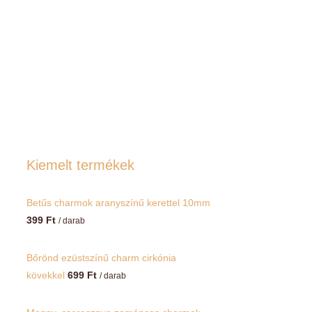
Kiemelt termékek
Betűs charmok aranyszínű kerettel 10mm
399
Ft
/ darab
Bőrönd ezüstszínű charm cirkónia
kövekkel
699
Ft
/ darab