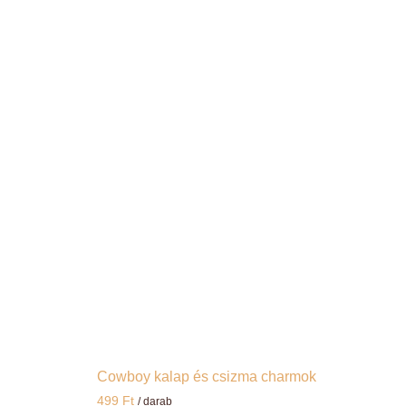
Cowboy kalap és csizma charmok
499
Ft
/ darab