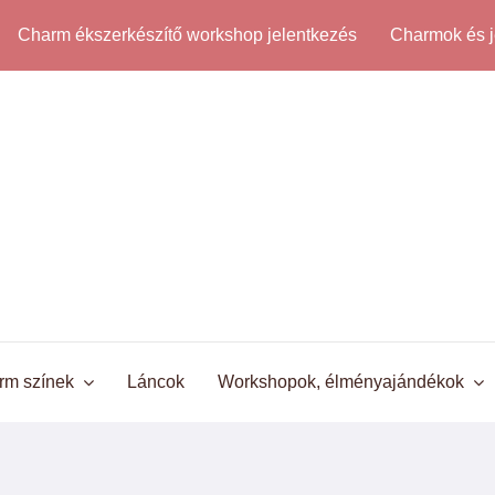
Charm ékszerkészítő workshop jelentkezés
Charmok és j
rm színek
Láncok
Workshopok, élményajándékok