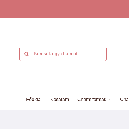
Kihagyás
Keresés...
Főoldal
Kosaram
Charm formák
Cha