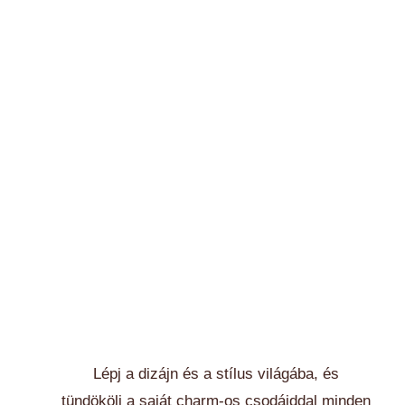
Lépj a dizájn és a stílus világába, és
tündökölj a saját charm-os csodáiddal minden