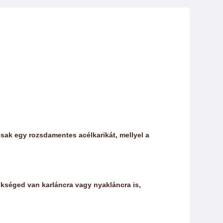
csak egy rozsdamentes acélkarikát, mellyel a
ükséged van karláncra vagy nyakláncra is,