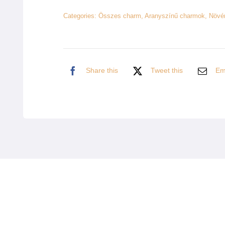
Categories:
Összes charm
,
Aranyszínű charmok
,
Növé
Share this
Tweet this
Ema