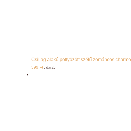
Csillag alakú pöttyözött szélű zománcos charm
399
Ft
/ darab