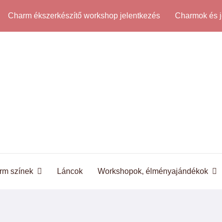
Charm ékszerkészítő workshop jelentkezés
Charmok és j
rm színek
Láncok
Workshopok, élményajándékok