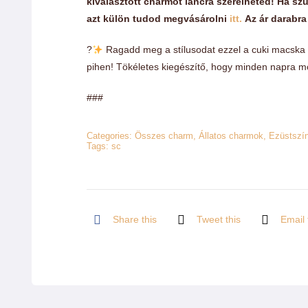
kiválasztott charmot láncra szerelheted! Ha sz
m
azt külön tudod megvásárolni
itt.
Az ár darabra
?
Ragadd meg a stílusodat ezzel a cuki macska
pihen! Tökéletes kiegészítő, hogy minden napra mo
###
Categories:
Összes charm
,
Állatos charmok
,
Ezüstszí
Tags:
sc
Share this
Tweet this
Email 