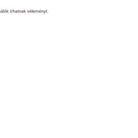
álók írhatnak véleményt.