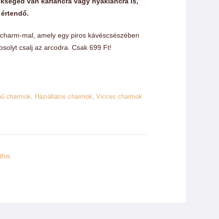
ükséged van karláncra vagy nyakláncra is,
ennyiség
 értendő.
 charm-mal, amely egy piros kávéscsészében
solyt csalj az arcodra. Csak 699 Ft!
nű charmok
,
Háziállatos charmok
,
Vicces charmok
this