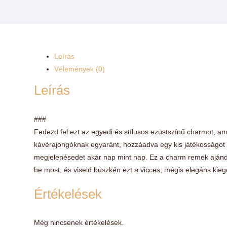
Leírás
Vélemények (0)
Leírás
###
Fedezd fel ezt az egyedi és stílusos ezüstszínű charmot, a
kávérajongóknak egyaránt, hozzáadva egy kis játékosságot 
megjelenésedet akár nap mint nap. Ez a charm remek ajándé
be most, és viseld büszkén ezt a vicces, mégis elegáns kieg
Értékelések
Még nincsenek értékelések.