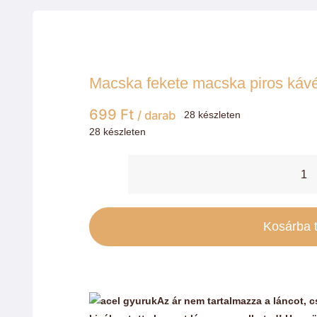
Macska fekete macska piros káv
699
Ft
/ darab
28 készleten
28 készleten
M
f
m
Kosárba 
p
k
e
Az ár nem tartalmazza a láncot, 
c