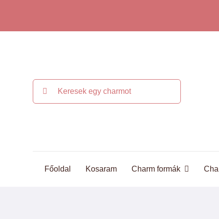
Kihagyás
Keresés...
Főoldal
Kosaram
Charm formák
Cha