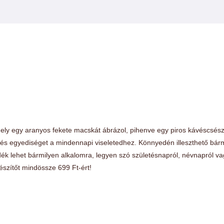
mely egy aranyos fekete macskát ábrázol, pihenve egy piros kávéscsészé
és egyediséget a mindennapi viseletedhez. Könnyedén illeszthető bárm
k lehet bármilyen alkalomra, legyen szó születésnapról, névnapról v
észítőt mindössze 699 Ft-ért!