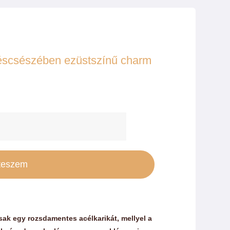
éscsészében ezüstszínű charm
acska
ekete
acska
teszem
iros
ávéscsészében
züstszínű
csak egy rozsdamentes acélkarikát, mellyel a
harm