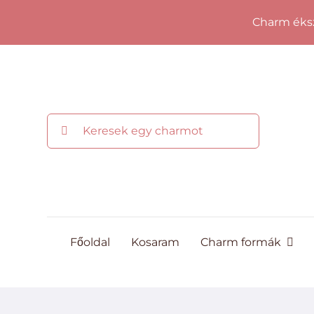
Kihagyás
Charm éksz
Keresés...
Főoldal
Kosaram
Charm formák