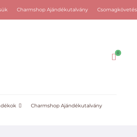
sük
Charmshop Ajándékutalvány
Csomagköveté
0
ndékok
Charmshop Ajándékutalvány