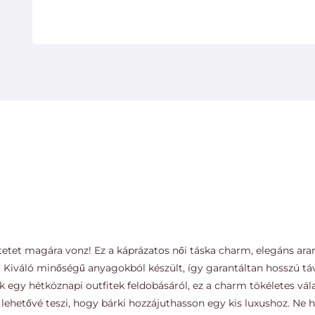
etet magára vonz! Ez a káprázatos női táska charm, elegáns aran
. Kiváló minőségű anyagokból készült, így garantáltan hosszú tá
k egy hétköznapi outfitek feldobásáról, ez a charm tökéletes vála
ehetővé teszi, hogy bárki hozzájuthasson egy kis luxushoz. Ne h