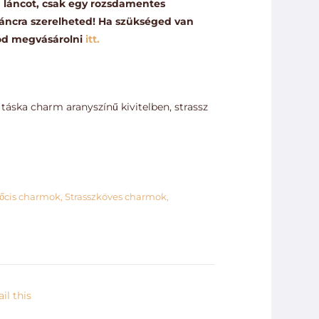
 láncot, csak egy rozsdamentes
ennyiség
 láncra szerelheted! Ha szükséged van
dod megvásárolni
itt.
 táska charm aranyszínű kivitelben, strassz
őcis charmok
,
Strasszköves charmok
,
il this