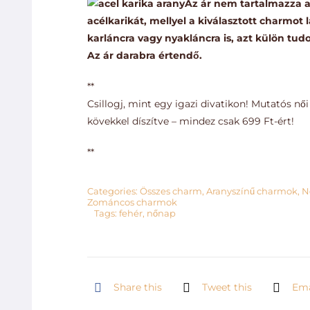
Az ár nem tartalmazza a
m
acélkarikát, mellyel a kiválasztott charmot
karláncra vagy nyakláncra is, azt külön tu
Az ár darabra értendő.
**
Csillogj, mint egy igazi divatikon! Mutatós női
kövekkel díszítve – mindez csak 699 Ft-ért!
**
Categories:
Összes charm
,
Aranyszínű charmok
,
N
Zománcos charmok
Tags:
fehér
,
nőnap
Share this
Tweet this
Ema