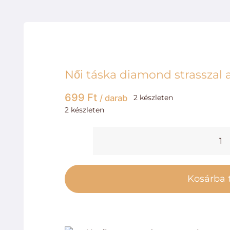
Női táska diamond strasszal
699
Ft
/ darab
2 készleten
2 készleten
N
t
d
Kosárba 
s
a
c