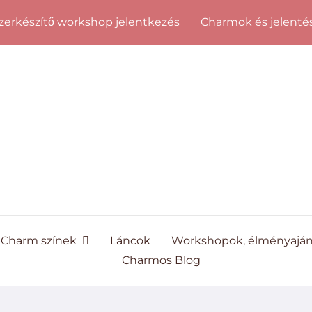
erkészítő workshop jelentkezés
Charmok és jelenté
Charm színek
Láncok
Workshopok, élményajá
Charmos Blog