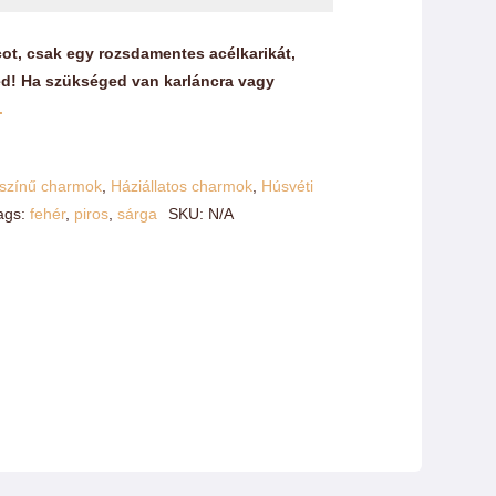
cot, csak egy rozsdamentes acélkarikát,
ted! Ha szükséged van karláncra vagy
.
színű charmok
,
Háziállatos charmok
,
Húsvéti
ags:
fehér
,
piros
,
sárga
SKU:
N/A