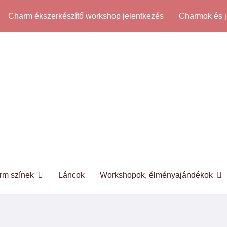
Charm ékszerkészítő workshop jelentkezés
Charmok és j
rm színek
Láncok
Workshopok, élményajándékok