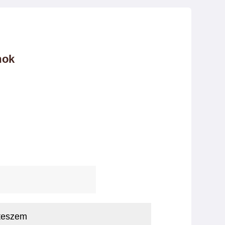
mok
teszem