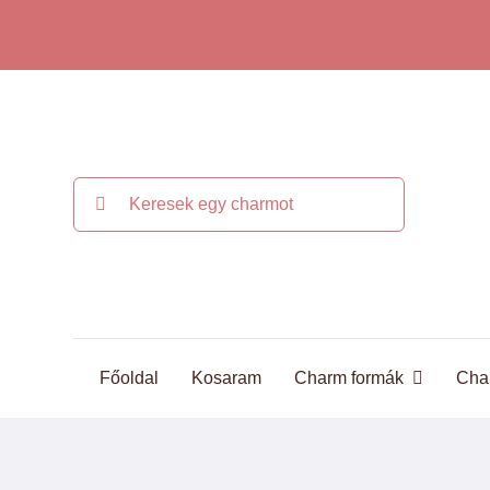
Kihagyás
Keresés...
Főoldal
Kosaram
Charm formák
Cha