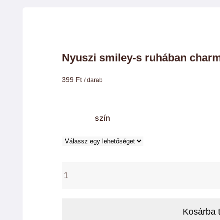
Nyuszi smiley-s ruhában char
399
Ft
/ darab
szín
Nyuszi
smiley-
s
ruhában
Kosárba 