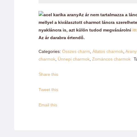
charmok
mennyiség
Az ár nem tartalmazza a lán
mellyel a kiválasztott charmot láncra szerelhe
nyakláncra is, azt külön tudod megvásárolni
itt
Az ár darabra értendő.
Categories:
Összes charm
,
Állatos charmok
,
Arany
charmok
,
Ünnepi charmok
,
Zománcos charmok
T
Share this
Tweet this
Email this