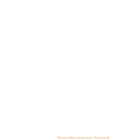
Nyuszifej virággal charmok