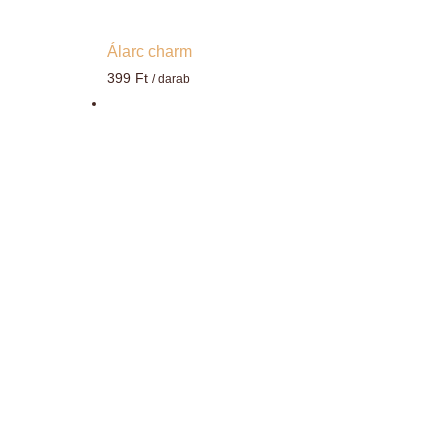
Álarc charm
399
Ft
/ darab