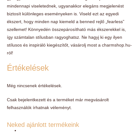
mindennapi viseletednek, ugyanakkor elegáns megjelenést
biztosít különleges eseményeken is. Viseld ezt az egyedi
ékszert, hogy minden nap kiemeld a benned rejlő „fearless”
szellemet! Könnyedén összepárosítható más ékszerekkel is,
így számtalan stílusban ragyoghatsz. Ne hagyj ki egy ilyen
stílusos és inspiráló kiegészítőt, vásárolj most a charmshop.hu-
ról!
Értékelések
Még nincsenek értékelések.
Csak bejelentkezett és a terméket már megvásárolt
felhasználók írhatnak véleményt.
Neked ajánlott termékeink