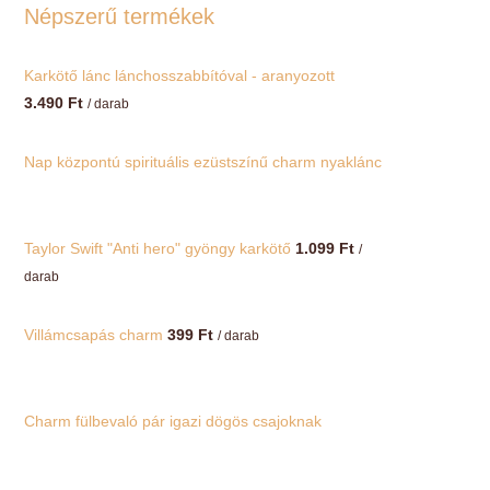
Népszerű termékek
Karkötő lánc lánchosszabbítóval - aranyozott
3.490
Ft
/ darab
Nap központú spirituális ezüstszínű charm nyaklánc
Taylor Swift "Anti hero" gyöngy karkötő
1.099
Ft
/
darab
Villámcsapás charm
399
Ft
/ darab
Charm fülbevaló pár igazi dögös csajoknak