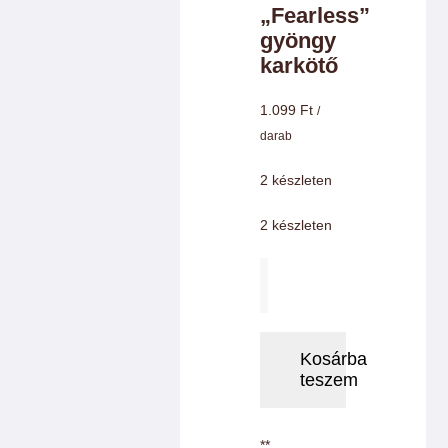
„Fearless”
Charm színek
gyöngy
karkötő
Láncok
1.099
Ft
/
darab
Workshopok, élményajándékok
2 készleten
Charmshop Ajándékutalvány
2 készleten
Taylor
Charmos Blog
Swift
"Fearless"
gyöngy
Kosárba
teszem
karkötő
mennyiség
**