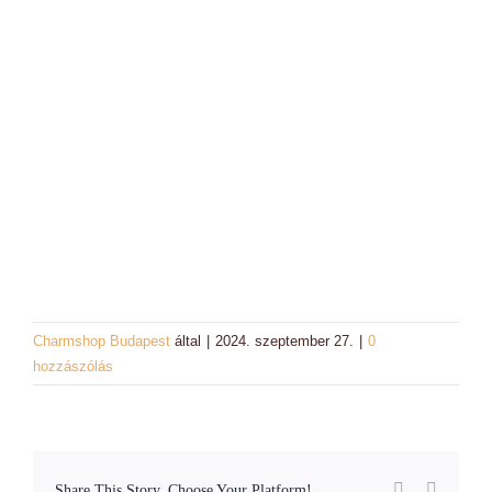
Charm színek
Láncok
Workshopok, élményajándékok
Charmshop Ajándékutalvány
Charmos Blog
Charmshop Budapest
által
|
2024. szeptember 27.
|
0
hozzászólás
Facebook
Email:
Share This Story, Choose Your Platform!