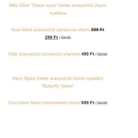
Billie Eilish "Ocean eyes" ihlette aranyszínű charm
nyaklánc
Noel felirat aranyszínű zománcos charm
599
Ft
Original
Current
299
Ft
/ darab
price
price
was:
is:
Gitár aranyszínű zománcos charmok
499
Ft
/ darab
599 Ft.
299 Ft.
Harry Styles ihlette aranyszínű charm nyaklánc
"Butterfly Tattoo"
Cica háton fekvő szivecskével charm
699
Ft
/ darab