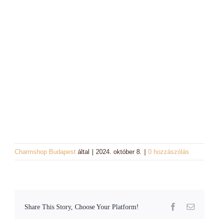
Charm színek
Láncok
Workshopok, élményajándékok
Charmshop Ajándékutalvány
Charmos Blog
Charmshop Budapest
által
|
2024. október 8.
|
0 hozzászólás
Facebook
Email:
Share This Story, Choose Your Platform!