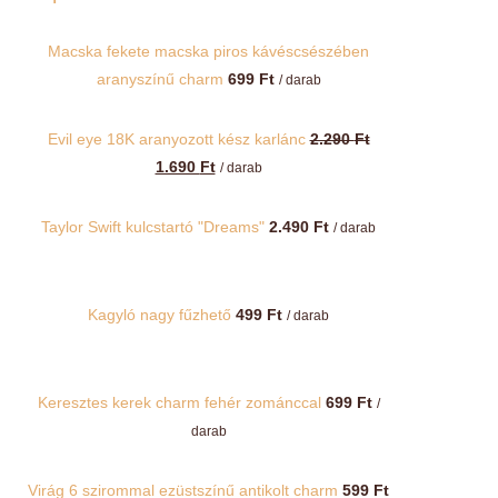
Macska fekete macska piros kávéscsészében
aranyszínű charm
699
Ft
/ darab
Evil eye 18K aranyozott kész karlánc
2.290
Ft
Original
Current
1.690
Ft
/ darab
price
price
was:
is:
Taylor Swift kulcstartó "Dreams"
2.490
Ft
/ darab
2.290 Ft.
1.690 Ft.
Kagyló nagy fűzhető
499
Ft
/ darab
Keresztes kerek charm fehér zománccal
699
Ft
/
darab
Virág 6 szirommal ezüstszínű antikolt charm
599
Ft