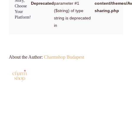
Story,
Deprecated
parameter #1
content/themes/Ava
Choose
($string) of type
sharing.php
Your
Platform!
string is deprecated
in
About the Author:
Charmshop Budapest