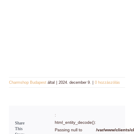
Charm színek
Láncok
Workshopok, élményajándékok
Charmshop Ajándékutalvány
Charmos Blog
Charmshop Budapest
által
|
2024. december 9.
|
0 hozzászólás
:
html_entity_decode():
Share
This
Passing null to
/var/www/clients/