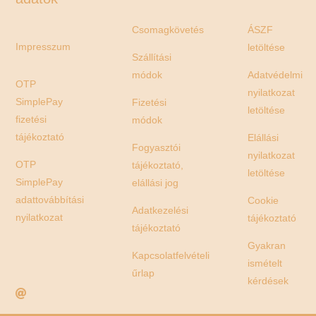
Csomagkövetés
ÁSZF
Impresszum
letöltése
Szállítási
módok
Adatvédelmi
OTP
nyilatkozat
SimplePay
Fizetési
letöltése
fizetési
módok
tájékoztató
Elállási
Fogyasztói
nyilatkozat
OTP
tájékoztató,
letöltése
SimplePay
elállási jog
adattovábbítási
Cookie
Adatkezelési
nyilatkozat
tájékoztató
tájékoztató
Gyakran
Kapcsolatfelvételi
ismételt
űrlap
kérdések