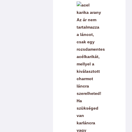
Az ár nem
tartalmazza
a láncot,
csak egy
rozsdamentes
acélkarikát,
mellyel a
kiválasztott
charmot
láncra
szerelheted!
Ha
szükséged
van
karláncra
vagy