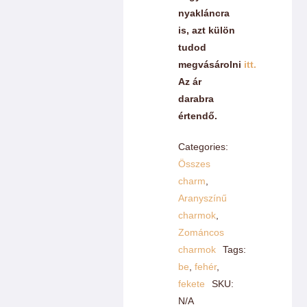
nyakláncra
is, azt külön
tudod
megvásárolni
itt.
Az ár
darabra
értendő.
Categories:
Összes
charm
,
Aranyszínű
charmok
,
Zománcos
charmok
Tags:
be
,
fehér
,
fekete
SKU:
N/A