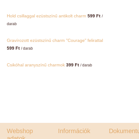
Hold csillaggal ezüstszínű antikolt charm
599
Ft
/
darab
Gravírozott ezüstszínű charm "Courage" felirattal
599
Ft
/ darab
Csikóhal aranyszínű charmok
399
Ft
/ darab
Webshop
Információk
Dokument
adatok