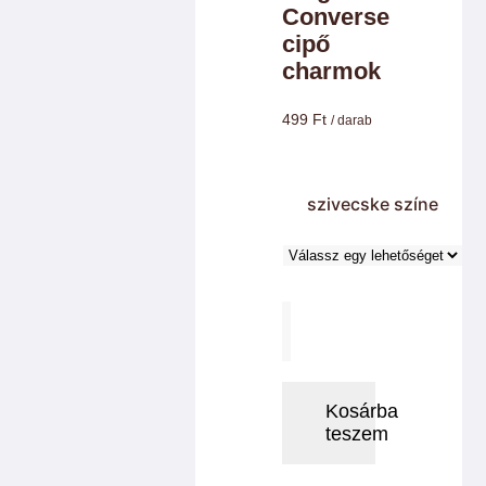
Converse
Charm színek
cipő
charmok
Láncok
499
Ft
/ darab
Workshopok, élményajándékok
szivecske színe
Charmshop Ajándékutalvány
Charmos Blog
Cipő
magasszárú
Converse
cipő
Kosárba
teszem
charmok
mennyiség