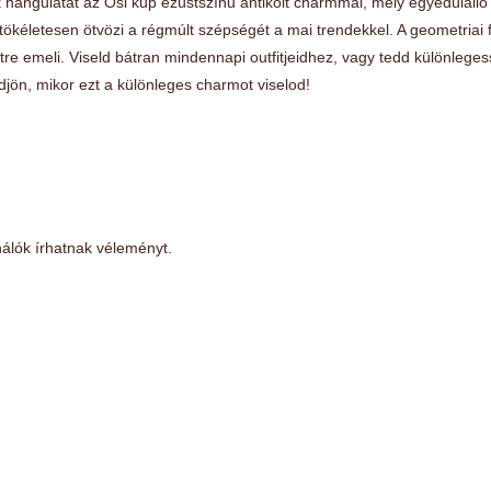
ciók hangulatát az Ősi kúp ezüstszínű antikolt charmmal, mely egyedülá
tökéletesen ötvözi a régmúlt szépségét a mai trendekkel. A geometriai fo
re emeli. Viseld bátran mindennapi outfitjeidhez, vagy tedd különleges
ődjön, mikor ezt a különleges charmot viselod!
álók írhatnak véleményt.