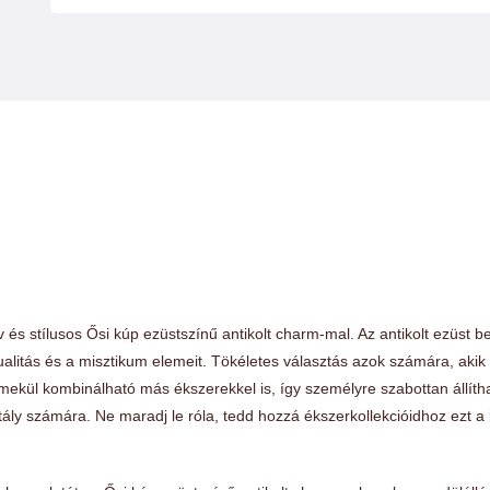
v és stílusos Ősi kúp ezüstszínű antikolt charm-mal. Az antikolt ezüst 
ualitás és a misztikum elemeit. Tökéletes választás azok számára, aki
mekül kombinálható más ékszerekkel is, így személyre szabottan állíth
tály számára. Ne maradj le róla, tedd hozzá ékszerkollekcióidhoz ezt a