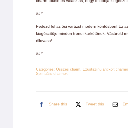
charm tökéletes választás, hogy feldobja kiegészít
###
Fedezd fel az ősi varázst modern köntösben! Ez az
kiegészítője minden trendi karkötőnek. Vásárold m
éllovasa!
###
Categories:
Összes charm
,
Ezüstszínű antikolt charm
Spirituális charmok
Share this
Tweet this
Ema