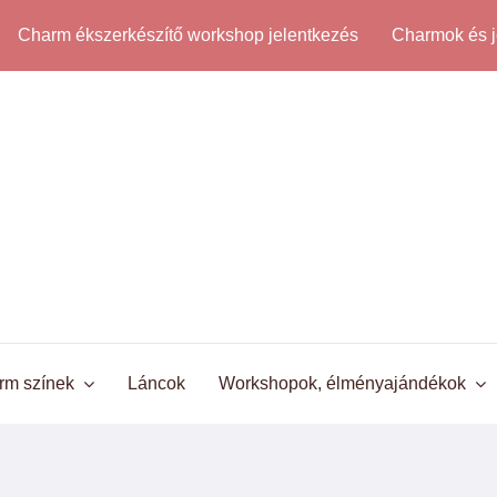
Charm ékszerkészítő workshop jelentkezés
Charmok és j
rm színek
Láncok
Workshopok, élményajándékok