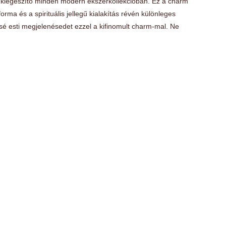
lló kiegészítő minden modern ékszerkollekcióban. Ez a charm
rma és a spirituális jellegű kialakítás révén különleges
sé esti megjelenésedet ezzel a kifinomult charm-mal. Ne