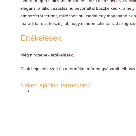
Ismerd meg a titokzatos múltat és idézd fel az ősi civilizá
elegáns, antikolt ezüstszínű bevonattal büszkélkedik, amely 
atmoszférát teremt, miközben stílusodat egy magasabb szint
maradj le róla, készülj fel, hogy minden tekintet rád szegez
Értékelések
Még nincsenek értékelések.
Csak bejelentkezett és a terméket már megvásárolt felhaszn
Neked ajánlott termékeink