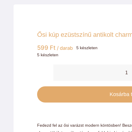
Ősi kúp ezüstszínű antikolt char
599
Ft
/ darab
5 készleten
5 készleten
Ő
k
e
Kosárba 
a
c
m
Fedezd fel az ősi varázst modern köntösben! Beszer