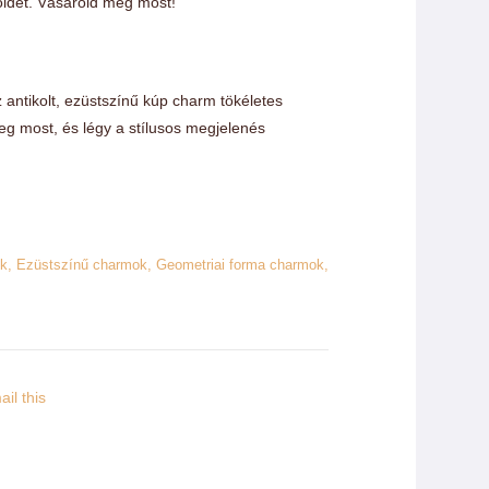
őidet. Vásárold meg most!
 antikolt, ezüstszínű kúp charm tökéletes
eg most, és légy a stílusos megjelenés
ok
,
Ezüstszínű charmok
,
Geometriai forma charmok
,
il this