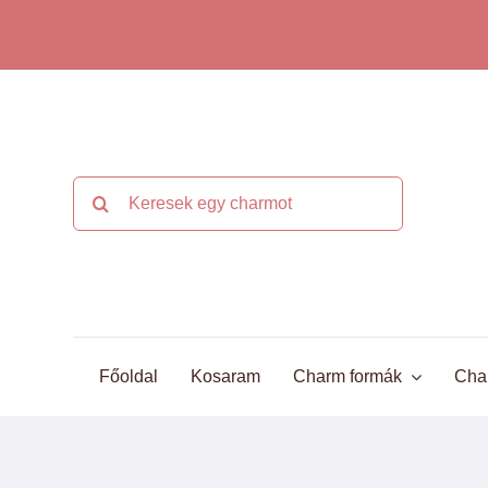
Kihagyás
Keresés...
Főoldal
Kosaram
Charm formák
Cha