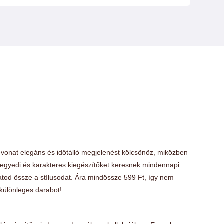
bevonat elegáns és időtálló megjelenést kölcsönöz, miközben
k egyedi és karakteres kiegészítőket keresnek mindennapi
atod össze a stílusodat. Ára mindössze 599 Ft, így nem
 különleges darabot!