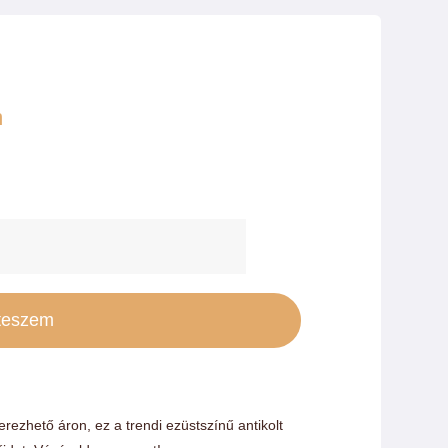
m
si
úp
züstszínű
teszem
ntikolt
harm
ennyiség
ezhető áron, ez a trendi ezüstszínű antikolt